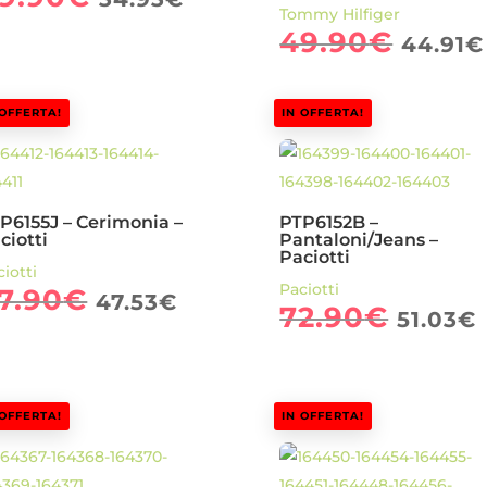
Tommy Hilfiger
prezzo
prezzo
Il
49.90
€
44.91
€
originale
attuale
prez
era:
è:
origi
49.90€.
34.93€.
 OFFERTA!
IN OFFERTA!
era:
49.9
P6155J – Cerimonia –
PTP6152B –
ciotti
Pantaloni/Jeans –
Paciotti
iotti
Paciotti
Il
Il
7.90
€
47.53
€
Il
I
72.90
€
51.03
€
prezzo
prezzo
prezz
originale
attuale
origi
era:
è:
era:
67.90€.
47.53€.
 OFFERTA!
IN OFFERTA!
72.90