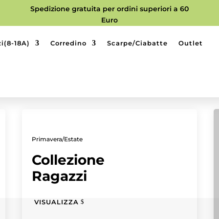
Spedizione gratuita per ordini superiori a 60
Euro
i(8-18A)
Corredino
Scarpe/Ciabatte
Outlet
Primavera/Estate
Collezione
Ragazzi
VISUALIZZA