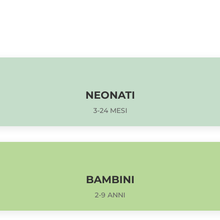
NEONATI
3-24 MESI
BAMBINI
2-9 ANNI