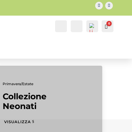
0
IL MIO
Cerca...
Carrello
0.00
€
ACCOUNT
ACCOUNT
Primavera/Estate
Collezione
Neonati
VISUALIZZA