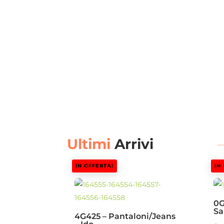
Ultimi
Arrivi
IN OFFERTA!
IN
0G
Sa
4G425 – Pantaloni/Jeans