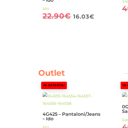
– Ido
Sa
4
Ido
Il
Il
22.90
€
16.03
€
prezzo
prezzo
originale
attuale
era:
è:
22.90€.
16.03€.
Outlet
IN OFFERTA!
IN
0G
Sa
4G425 – Pantaloni/Jeans
– Ido
Sa
4
Ido