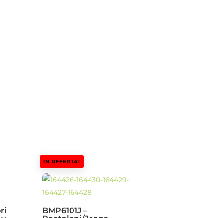
IN OFFERTA!
ri
BMP6101J –