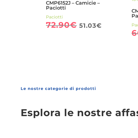
CMP6152J – Camicie –
Paciotti
CM
Pa
Paciotti
Il
Il
72.90
€
51.03
€
Pac
prezzo
prezzo
6
originale
attuale
era:
è:
72.90€.
51.03€.
Le nostre categorie di prodotti
Esplora le nostre affa