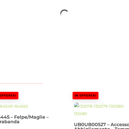
 OFFERTA!
IN OFFERTA!
445 – Felpe/Maglie –
rabanda
UB0UB00527 – Accesso