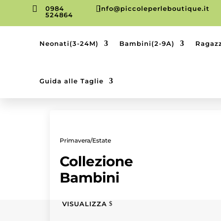


0984
info@piccoleperleboutique.it
524864
Neonati(3-24M)
Bambini(2-9A)
Ragazz
Guida alle Taglie
Primavera/Estate
Collezione
Bambini
VISUALIZZA