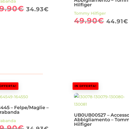
Abbigliamento – Tom
rabanda
Hilfiger
Il
Il
9.90
€
34.93
€
Tommy Hilfiger
prezzo
prezzo
Il
49.90
€
44.91
€
originale
attuale
prez
era:
è:
origi
49.90€.
34.93€.
era:
49.9
 OFFERTA!
IN OFFERTA!
445 – Felpe/Maglie –
rabanda
UB0UB00527 – Accesso
Abbigliamento – Tom
rabanda
Hilfiger
Il
Il
9.90
€
34.93
€