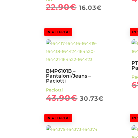
Il
Il
22.90
€
16.03
€
prezzo
prezzo
originale
attuale
era:
è:
IN OFFERTA!
IN
22.90€.
16.03€.
PT
Pa
BMP6101B –
Pantaloni/Jeans –
Pac
Paciotti
6
Paciotti
Il
Il
43.90
€
30.73
€
prezzo
prezzo
originale
attuale
IN OFFERTA!
IN
era:
è:
43.90€.
30.73€.