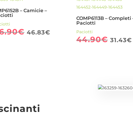
P6152B – Camicie –
ciotti
COMP6113B – Completi 
Paciotti
iotti
Il
Il
6.90
€
46.83
€
Paciotti
prezzo
prezzo
Il
44.90
€
31.43
€
originale
attuale
prez
era:
è:
origi
66.90€.
46.83€.
era:
44.9
scinanti