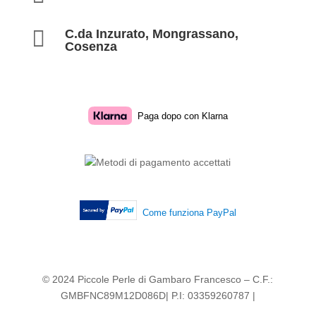

C.da Inzurato, Mongrassano,
Cosenza
Paga dopo con Klarna
Come funziona PayPal
© 2024 Piccole Perle di Gambaro Francesco – C.F.:
GMBFNC89M12D086D| P.I: 03359260787 |