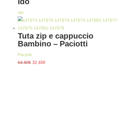
Ido
Ido
Tuta zip e cappuccio
Bambino – Paciotti
Paciotti
Il
Il
64.90
€
32.45
€
prezzo
prezzo
originale
attuale
era:
è:
64.90€.
32.45€.