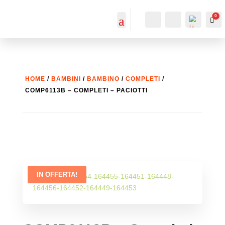
0
IL MIO
Cerca...
Car
ACCOUNT
ACCOUNT
HOME
/
BAMBINI
/
BAMBINO
/
COMPLETI
/
COMP6113B – COMPLETI – PACIOTTI
IN OFFERTA!
List
a
dei
desi
deri
-