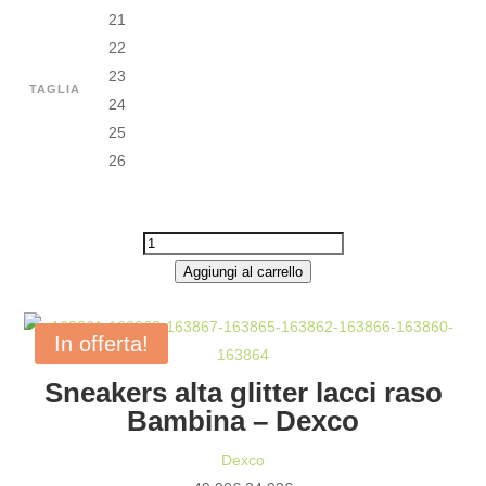
21
22
23
TAGLIA
24
25
26
SNEAKERS
ALTA
Aggiungi al carrello
PAILLETTES
LACCI
In offerta!
RASO
Sneakers alta glitter lacci raso
BAMBINA
Bambina – Dexco
-
DEXCO
Dexco
QUANTITÀ