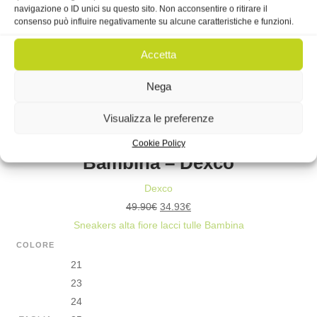
navigazione o ID unici su questo sito. Non acconsentire o ritirare il
34
consenso può influire negativamente su alcune caratteristiche e funzioni.
Accetta
SNEAKERS
ALTA
Aggiungi al carrello
Nega
FIORE
Visualizza le preferenze
LACCI
In offerta!
Sneakers alta fiore lacci tulle
TULLE
Cookie Policy
Bambina – Dexco
RAGAZZA
-
Dexco
DEXCO
Il
Il
49.90
€
34.93
€
QUANTITÀ
prezzo
prezzo
Sneakers alta fiore lacci tulle Bambina
originale
attuale
COLORE
era:
è:
21
49.90€.
34.93€.
23
24