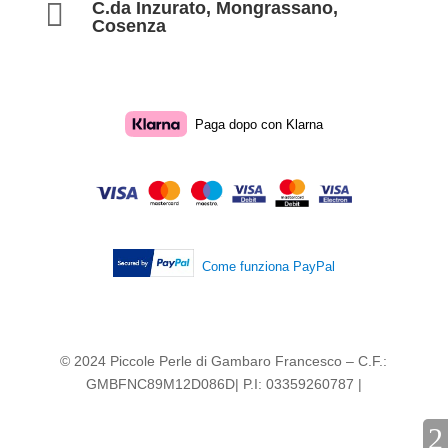

C.da Inzurato, Mongrassano,
Cosenza
Paga dopo con Klarna
Come funziona PayPal
© 2024 Piccole Perle di Gambaro Francesco – C.F.:
GMBFNC89M12D086D| P.I: 03359260787 |