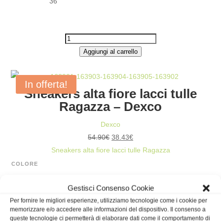
36
SNEAKERS
BASSA
Aggiungi al carrello
PAILLETTES
LACCI
In offerta!
Sneakers alta fiore lacci tulle
RASO
Ragazza – Dexco
RAGAZZA
-
Dexco
DEXCO
Il
Il
54.90
€
38.43
€
QUANTITÀ
prezzo
prezzo
Sneakers alta fiore lacci tulle Ragazza
originale
attuale
COLORE
era:
è:
27
Gestisci Consenso Cookie
54.90€.
38.43€.
28
Per fornire le migliori esperienze, utilizziamo tecnologie come i cookie per
32
memorizzare e/o accedere alle informazioni del dispositivo. Il consenso a
33
TAGLIA
queste tecnologie ci permetterà di elaborare dati come il comportamento di