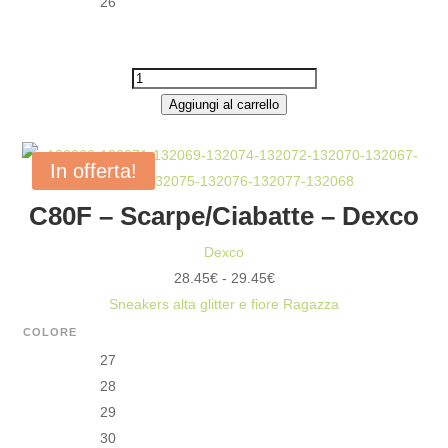
26
SNEAKERS
BASSA
Aggiungi al carrello
PAILLETTES
LACCI
In offerta!
RASO
C80F – Scarpe/Ciabatte – Dexco
BAMBINA
-
Dexco
DEXCO
Fascia
28.45
€
-
29.45
€
QUANTITÀ
di
Sneakers alta glitter e fiore Ragazza
prezzo:
COLORE
da
27
28.45€
28
a
29
29.45€
30