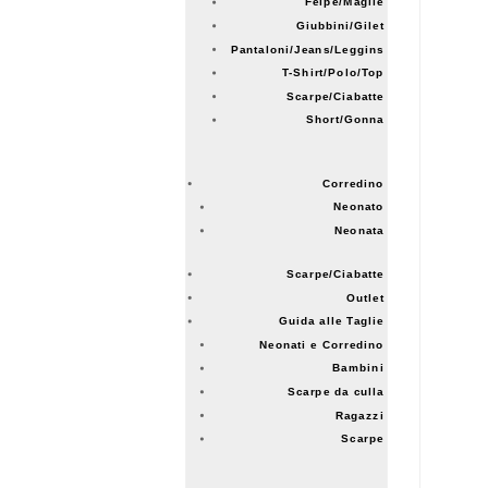
Felpe/Maglie
Giubbini/Gilet
Pantaloni/Jeans/Leggins
T-Shirt/Polo/Top
Scarpe/Ciabatte
Short/Gonna
Corredino
Neonato
Neonata
Scarpe/Ciabatte
Outlet
Guida alle Taglie
Neonati e Corredino
Bambini
Scarpe da culla
Ragazzi
Scarpe