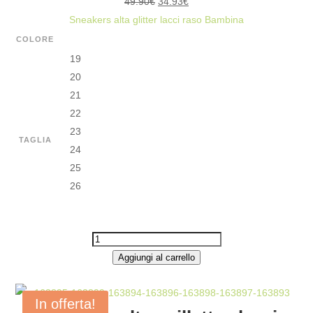
Il
Il
49.90
€
34.93
€
prezzo
prezzo
Sneakers alta glitter lacci raso Bambina
originale
attuale
COLORE
era:
è:
19
49.90€.
34.93€.
20
21
22
23
TAGLIA
24
25
26
SNEAKERS
ALTA
Aggiungi al carrello
GLITTER
LACCI
In offerta!
RASO