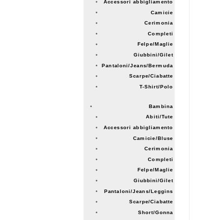
Accessori abbigliamento
Camicie
Cerimonia
Completi
Felpe/Maglie
Giubbini/Gilet
Pantaloni/Jeans/Bermuda
Scarpe/Ciabatte
T-Shirt/Polo
Bambina
Abiti/Tute
Accessori abbigliamento
Camicie/Bluse
Cerimonia
Completi
Felpe/Maglie
Giubbini/Gilet
Pantaloni/Jeans/Leggins
Scarpe/Ciabatte
Short/Gonna