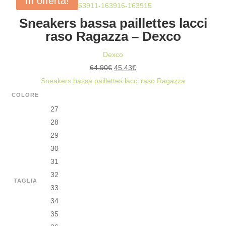
In offerta!
RASO
Sneakers bassa paillettes lacci
RAGAZZA
raso Ragazza – Dexco
-
DEXCO
Dexco
QUANTITÀ
Il
Il
64.90
€
45.43
€
prezzo
prezzo
Sneakers bassa paillettes lacci raso Ragazza
originale
attuale
COLORE
era:
è:
27
64.90€.
45.43€.
28
29
30
31
32
TAGLIA
33
34
35