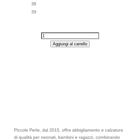
38
39
C104
-
Aggiungi al carrello
SCARPE/CIABATTE
-
DEXCO
QUANTITÀ
Piccole Perle, dal 2015, offre abbigliamento e calzature
di qualità per neonati, bambini e ragazzi, combinando