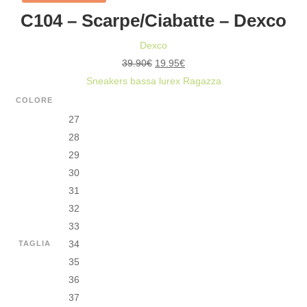
C104 – Scarpe/Ciabatte – Dexco
QUANTITÀ
Dexco
Il
Il
39.90
€
19.95
€
prezzo
prezzo
Sneakers bassa lurex Ragazza
originale
attuale
COLORE
era:
è:
27
39.90€.
19.95€.
28
29
30
31
32
33
34
TAGLIA
35
36
37