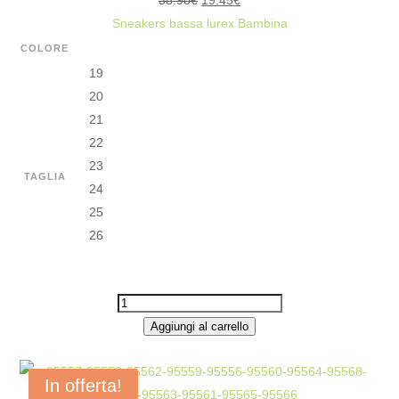
38.90
€
19.45
€
prezzo
prezzo
Sneakers bassa lurex Bambina
originale
attuale
COLORE
era:
è:
19
38.90€.
19.45€.
20
21
22
23
TAGLIA
24
25
26
D02G
-
Aggiungi al carrello
SCARPE/CIABATTE
-
In offerta!
DEXCO