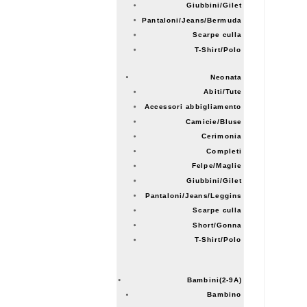
Giubbini/Gilet
Pantaloni/Jeans/Bermuda
Scarpe culla
T-Shirt/Polo
Neonata
Abiti/Tute
Accessori abbigliamento
Camicie/Bluse
Cerimonia
Completi
Felpe/Maglie
Giubbini/Gilet
Pantaloni/Jeans/Leggins
Scarpe culla
Short/Gonna
T-Shirt/Polo
Bambini(2-9A)
Bambino