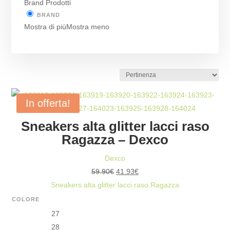
Brand Prodotti
BRAND
Mostra di più
Mostra meno
In offerta!
Sneakers alta glitter lacci raso
Ragazza – Dexco
Dexco
Il
Il
59.90
€
41.93
€
prezzo
prezzo
Sneakers alta glitter lacci raso Ragazza
originale
attuale
COLORE
era:
è:
27
59.90€.
41.93€.
28