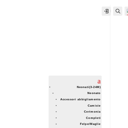
IL MIO
Cer
ACCOUNT
ACCOUNT
Neonati(3-24M)
Neonato
Accessori abbigliamento
Camicie
Cerimonia
Completi
Felpe/Maglie
-