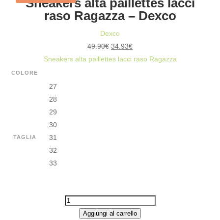
Sneakers alta paillettes lacci
raso Ragazza – Dexco
BAMBINA
-
Dexco
DEXCO
Il
Il
49.90
€
34.93
€
QUANTITÀ
prezzo
prezzo
Sneakers alta paillettes lacci raso Ragazza
originale
attuale
COLORE
era:
è:
27
49.90€.
34.93€.
28
29
30
31
TAGLIA
32
33
SNEAKERS
ALTA
Aggiungi al carrello