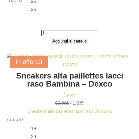
25
TAGLIA
26
SNEAKERS
ALTA
Aggiungi al carrello
FIORE
LACCI
In offerta!
TULLE
Sneakers alta paillettes lacci
BAMBINA
raso Bambina – Dexco
-
DEXCO
Dexco
QUANTITÀ
Il
Il
59.90
€
41.93
€
prezzo
prezzo
Sneakers alta paillettes lacci raso Bambina
originale
attuale
COLORE
era:
è:
19
59.90€.
41.93€.
20