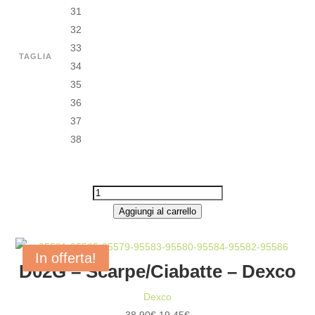
31
32
33
TAGLIA
34
35
36
37
38
C80F
-
Aggiungi al carrello
SCARPE/CIABATTE
-
In offerta!
D02G – Scarpe/Ciabatte – Dexco
DEXCO
QUANTITÀ
Dexco
Il
Il