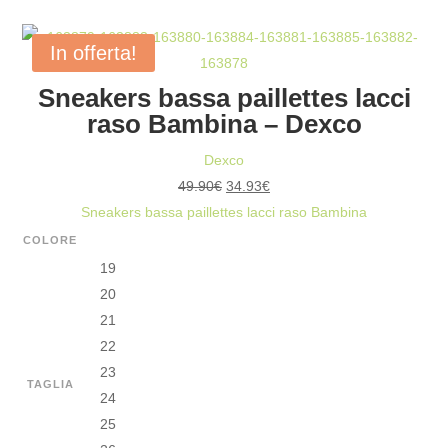
PAILLETTES
LACCI
In offerta!
RASO
Sneakers bassa paillettes lacci
RAGAZZA
raso Bambina – Dexco
-
DEXCO
Dexco
QUANTITÀ
Il
Il
49.90
€
34.93
€
prezzo
prezzo
Sneakers bassa paillettes lacci raso Bambina
originale
attuale
COLORE
era:
è:
19
49.90€.
34.93€.
20
21
22
23
TAGLIA
24
25