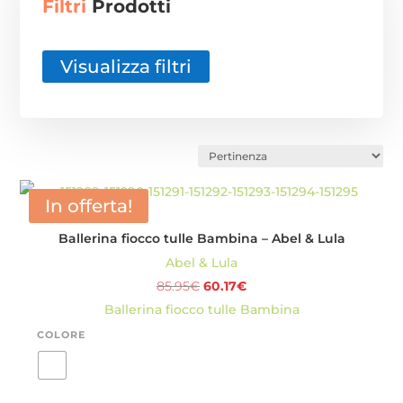
Filtri
Prodotti
i -
Visualizza filtri
In offerta!
Ballerina fiocco tulle Bambina – Abel & Lula
Abel & Lula
Il
Il
85.95
€
60.17
€
prezzo
prezzo
Ballerina fiocco tulle Bambina
originale
attuale
COLORE
era:
è:
85.95€.
60.17€.