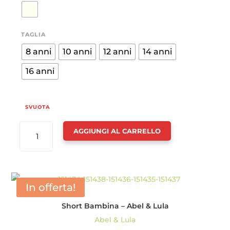
era:
è:
QUANTITÀ
54.95€.
38.47€.
TAGLIA
8 anni
10 anni
12 anni
14 anni
16 anni
SVUOTA
TOP
AGGIUNGI AL CARRELLO
BRETELLINE
PIZZO
BAMBINA
-
In offerta!
ABEL
Short Bambina – Abel & Lula
&
Abel & Lula
LULA