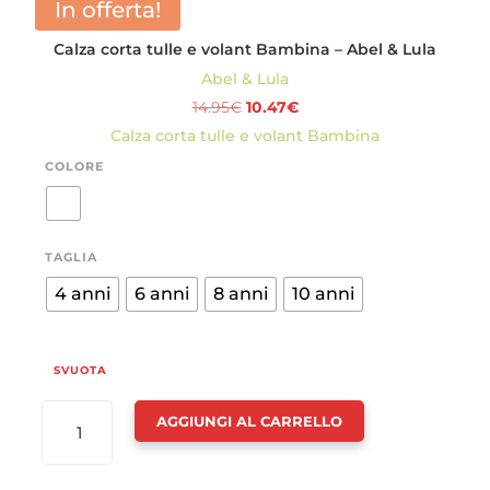
In offerta!
&
Calza corta tulle e volant Bambina – Abel & Lula
LULA
Abel & Lula
QUANTITÀ
Il
Il
14.95
€
10.47
€
prezzo
prezzo
Calza corta tulle e volant Bambina
originale
attuale
COLORE
era:
è:
14.95€.
10.47€.
TAGLIA
4 anni
6 anni
8 anni
10 anni
SVUOTA
CALZA
AGGIUNGI AL CARRELLO
CORTA
TULLE