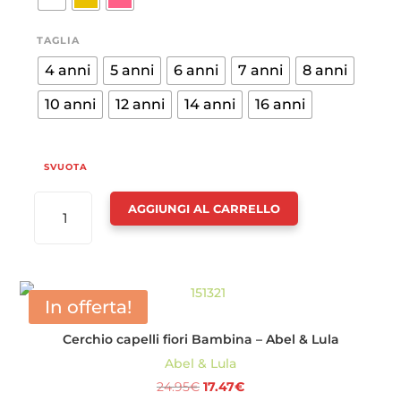
47.95€.
33.57€.
TAGLIA
4 anni
5 anni
6 anni
7 anni
8 anni
10 anni
12 anni
14 anni
16 anni
SVUOTA
5304
AGGIUNGI AL CARRELLO
-
CERIMONIA
-
ABEL
In offerta!
&
Cerchio capelli fiori Bambina – Abel & Lula
LULA
Abel & Lula
QUANTITÀ
Il
Il
24.95
€
17.47
€