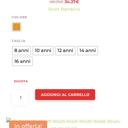
Il
Il
48.95
€
34.27
€
QUANTITÀ
prezzo
prezzo
Short Bambina
originale
attuale
COLORE
era:
è:
48.95€.
34.27€.
TAGLIA
8 anni
10 anni
12 anni
14 anni
16 anni
SVUOTA
SHORT
AGGIUNGI AL CARRELLO
BAMBINA
-
ABEL
&
In offerta!