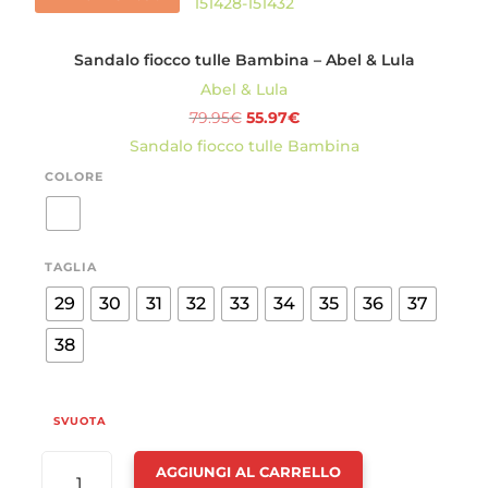
LULA
QUANTITÀ
Sandalo fiocco tulle Bambina – Abel & Lula
Abel & Lula
Il
Il
79.95
€
55.97
€
prezzo
prezzo
Sandalo fiocco tulle Bambina
originale
attuale
COLORE
era:
è:
79.95€.
55.97€.
TAGLIA
29
30
31
32
33
34
35
36
37
38
SVUOTA
SANDALO
AGGIUNGI AL CARRELLO