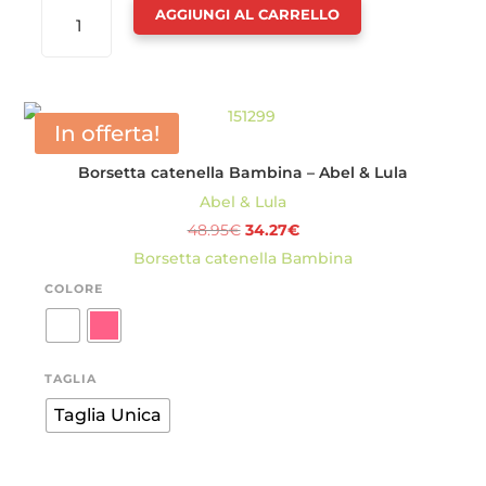
BORSETTA
AGGIUNGI AL CARRELLO
A
TRAPEZIO
BAMBINA
-
In offerta!
ABEL
Borsetta catenella Bambina – Abel & Lula
&
Abel & Lula
LULA
Il
Il
48.95
€
34.27
€
QUANTITÀ
prezzo
prezzo
Borsetta catenella Bambina
originale
attuale
COLORE
era:
è:
48.95€.
34.27€.
TAGLIA
Taglia Unica