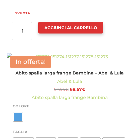
SVUOTA
ABITO
AGGIUNGI AL CARRELLO
TULLE
VOLANT
NEONATA
-
In offerta!
ABEL
Abito spalla larga frange Bambina – Abel & Lula
&
Abel & Lula
LULA
Il
Il
97.95
€
68.57
€
QUANTITÀ
prezzo
prezzo
Abito spalla larga frange Bambina
originale
attuale
COLORE
era:
è:
97.95€.
68.57€.
TAGLIA