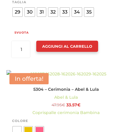
TAGLIA
29
30
31
32
33
34
35
SVUOTA
BALLERINA
AGGIUNGI AL CARRELLO
FIOCCO
TULLE
BAMBINA
-
In offerta!
ABEL
5304 – Cerimonia – Abel & Lula
&
Abel & Lula
LULA
Il
Il
47.95
€
33.57
€
QUANTITÀ
prezzo
prezzo
Coprispalle cerimonia Bambina
originale
attuale
COLORE
era:
è: