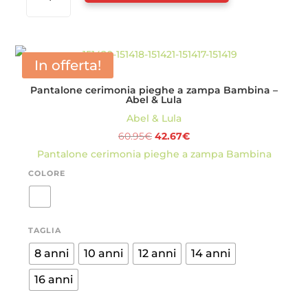
FIOCCO
TULLE
BAMBINA
-
In offerta!
ABEL
Pantalone cerimonia pieghe a zampa Bambina –
&
Abel & Lula
LULA
Abel & Lula
QUANTITÀ
Il
Il
60.95
€
42.67
€
prezzo
prezzo
Pantalone cerimonia pieghe a zampa Bambina
originale
attuale
COLORE
era:
è:
60.95€.
42.67€.
TAGLIA
8 anni
10 anni
12 anni
14 anni
16 anni