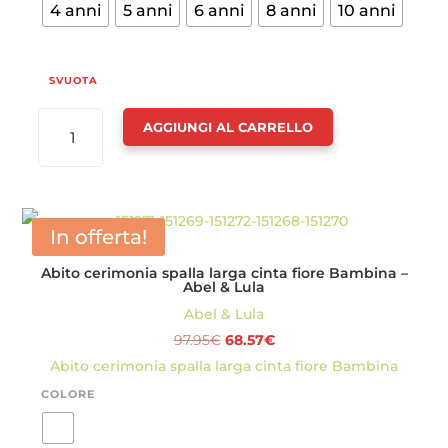
4 anni
5 anni
6 anni
8 anni
10 anni
SVUOTA
ABITO
AGGIUNGI AL CARRELLO
SPALLA
LARGA
FRANGE
BAMBINA
In offerta!
-
Abito cerimonia spalla larga cinta fiore Bambina –
ABEL
Abel & Lula
&
Abel & Lula
LULA
Il
Il
97.95
€
68.57
€
QUANTITÀ
prezzo
prezzo
Abito cerimonia spalla larga cinta fiore Bambina
originale
attuale
COLORE
era:
è:
97.95€.
68.57€.