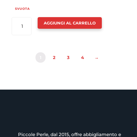
SVUOTA
PANTALONE
AGGIUNGI AL CARRELLO
CERIMONIA
PIEGHE
A
ZAMPA
1
2
3
4
→
BAMBINA
-
ABEL
&
LULA
QUANTITÀ
Piccole Perle, dal 2015, offre abbigliamento e