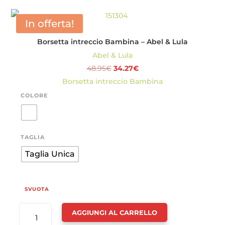
E
VOLANT
In offerta!
BAMBINA
Borsetta intreccio Bambina – Abel & Lula
-
Abel & Lula
ABEL
Il
Il
48.95
€
34.27
€
&
prezzo
prezzo
Borsetta intreccio Bambina
LULA
originale
attuale
QUANTITÀ
COLORE
era:
è:
48.95€.
34.27€.
TAGLIA
Taglia Unica
SVUOTA
BORSETTA
AGGIUNGI AL CARRELLO
INTRECCIO