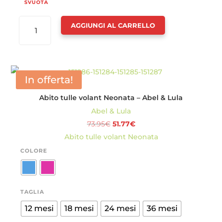
SVUOTA
BORSETTA
AGGIUNGI AL CARRELLO
CATENELLA
BAMBINA
-
ABEL
In offerta!
&
Abito tulle volant Neonata – Abel & Lula
LULA
Abel & Lula
QUANTITÀ
Il
Il
73.95
€
51.77
€
prezzo
prezzo
Abito tulle volant Neonata
originale
attuale
COLORE
era:
è:
73.95€.
51.77€.
TAGLIA
12 mesi
18 mesi
24 mesi
36 mesi