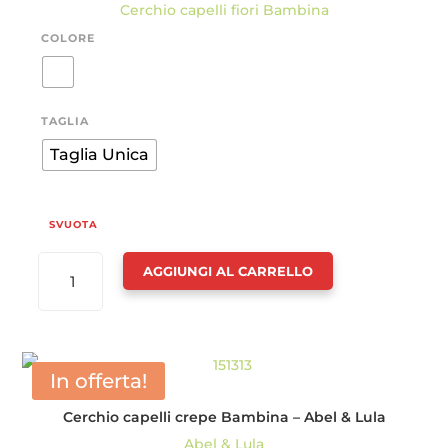
prezzo
prezzo
Cerchio capelli fiori Bambina
originale
attuale
COLORE
era:
è:
24.95€.
17.47€.
TAGLIA
Taglia Unica
SVUOTA
CERCHIO
AGGIUNGI AL CARRELLO
CAPELLI
FIORI
BAMBINA
-
In offerta!
ABEL
Cerchio capelli crepe Bambina – Abel & Lula
&
Abel & Lula
LULA