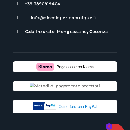
+39 3890919404

info@piccoleperleboutique.it

C.da Inzurato, Mongrassano, Cosenza

Paga dopo con Klarna
Come funziona PayPal
0