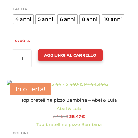
TAGLIA
4 anni
5 anni
6 anni
8 anni
10 anni
SVUOTA
ABITO
AGGIUNGI AL CARRELLO
CERIMONIA
SPALLA
LARGA
CINTA
In offerta!
FIORE
Top bretelline pizzo Bambina – Abel & Lula
BAMBINA
Abel & Lula
-
Il
Il
54.95
€
38.47
€
ABEL
prezzo
prezzo
Top bretelline pizzo Bambina
&
originale
attuale
LULA
COLORE