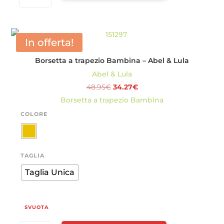
BAMBINA
-
ABEL
In offerta!
&
Borsetta a trapezio Bambina – Abel & Lula
LULA
Abel & Lula
QUANTITÀ
Il
Il
48.95
€
34.27
€
prezzo
prezzo
Borsetta a trapezio Bambina
originale
attuale
COLORE
era:
è:
48.95€.
34.27€.
TAGLIA
Taglia Unica
SVUOTA