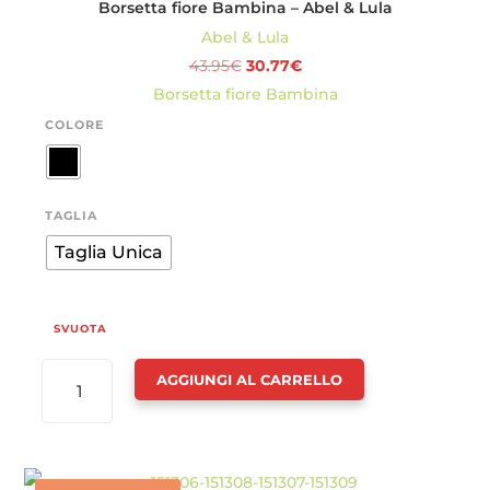
Borsetta fiore Bambina – Abel & Lula
&
Abel & Lula
LULA
Il
Il
43.95
€
30.77
€
QUANTITÀ
prezzo
prezzo
Borsetta fiore Bambina
originale
attuale
COLORE
era:
è:
43.95€.
30.77€.
TAGLIA
Taglia Unica
SVUOTA
BORSETTA
AGGIUNGI AL CARRELLO
FIORE
BAMBINA
-
ABEL