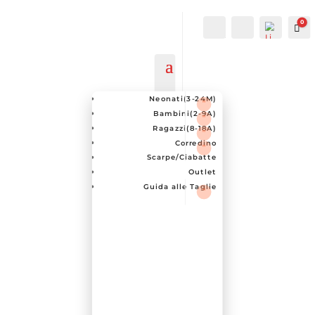
0
IL MIO
Cerca...
Car
ACCOUNT
ACCOUNT
Neonati(3-24M)
Bambini(2-9A)
Ragazzi(8-18A)
Corredino
Scarpe/Ciabatte
Outlet
Guida alle Taglie
List
a
dei
des
ider