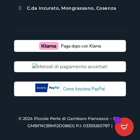
C.da Inzurato, Mongrassano, Cosenza

Paga dopo con Klarna
Come funziona PayPal
© 2024 Piccole Perle di Gambaro Francesco – C.F.:
0
GMBFNC89M12D086D| P.I: 03359260787 |