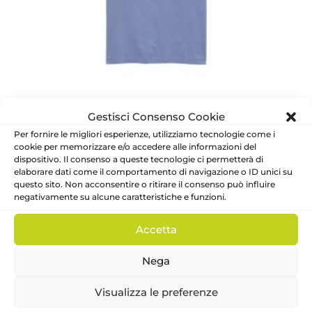
Gestisci Consenso Cookie
Per fornire le migliori esperienze, utilizziamo tecnologie come i
Maglia mezza manica logo Ragazzo – Calvin Klein
cookie per memorizzare e/o accedere alle informazioni del
dispositivo. Il consenso a queste tecnologie ci permetterà di
Calvin Klein
elaborare dati come il comportamento di navigazione o ID unici su
Il
Il
39.90
€
27.93
€
questo sito. Non acconsentire o ritirare il consenso può influire
negativamente su alcune caratteristiche e funzioni.
prezzo
prezzo
Maglia mezza manica logo Ragazzo
originale
attuale
COLORE
Accetta
era:
è:
39.90€.
27.93€.
Nega
TAGLIA
Visualizza le preferenze
8 anni
10 anni
12 anni
14 anni