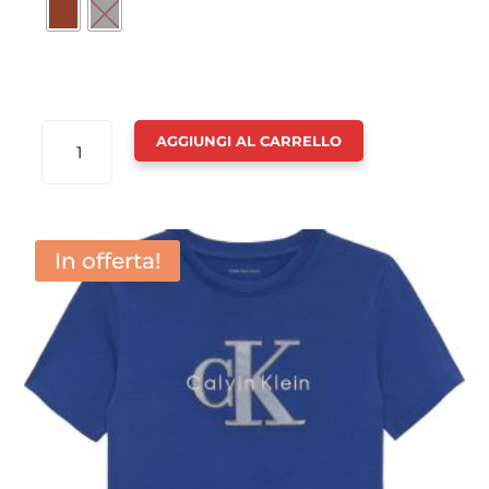
ABITO
AGGIUNGI AL CARRELLO
SPALLA
LARGA
COSTINE
RAGAZZA
In offerta!
-
CALVIN
KLEIN
QUANTITÀ