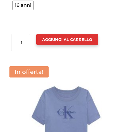
16 anni
MAGLIA
AGGIUNGI AL CARRELLO
MEZZA
MANICA
LOGO
RAGAZZO
In offerta!
-
CALVIN
KLEIN
QUANTITÀ