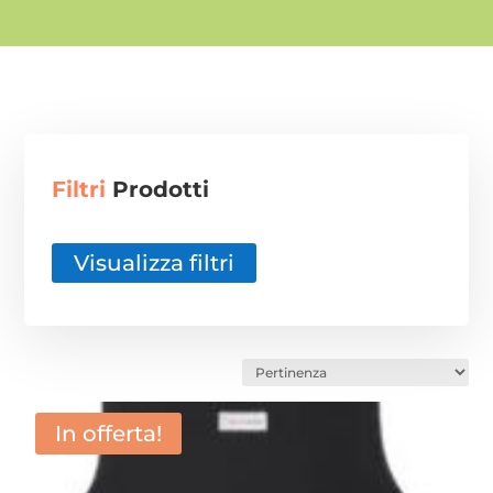
i -
0
Filtri
Prodotti
Visualizza filtri
In offerta!