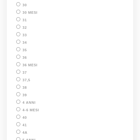
30
30 MESI
31
32
33
34
35
36
36 MESI
37
37,5
38
39
4 ANNI
4-6 MESI
40
41
4A