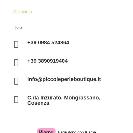
Chi siamo
Help

+39 0984 524864

+39 3890919404

info@piccoleperleboutique.it

C.da Inzurato, Mongrassano,
Cosenza
Paga dopo con Klarna