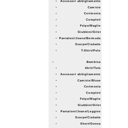
Accessori abbigliamento
Camicie
Cerimonia
Completi
Felpe/Maglie
Giubbini/Gilet
Pantaloni/Jeans/Bermuda
Scarpe/Ciabatte
T-Shirt/Polo
Bambina
Abiti/Tute
Accessori abbigliamento
Camicie/Bluse
Cerimonia
Completi
Felpe/Maglie
Giubbini/Gilet
Pantaloni/Jeans/Leggins
Scarpe/Ciabatte
Short/Gonna