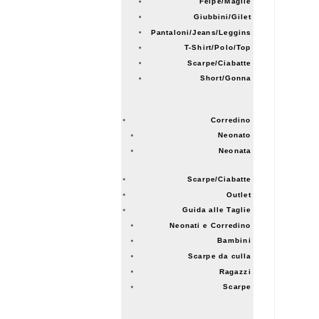
Felpe/Maglie
Giubbini/Gilet
Pantaloni/Jeans/Leggins
T-Shirt/Polo/Top
Scarpe/Ciabatte
Short/Gonna
Corredino
Neonato
Neonata
Scarpe/Ciabatte
Outlet
Guida alle Taglie
Neonati e Corredino
Bambini
Scarpe da culla
Ragazzi
Scarpe