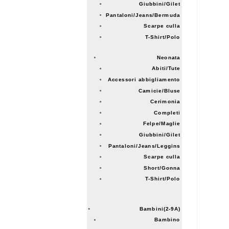
Giubbini/Gilet
Pantaloni/Jeans/Bermuda
Scarpe culla
T-Shirt/Polo
Neonata
Abiti/Tute
Accessori abbigliamento
Camicie/Bluse
Cerimonia
Completi
Felpe/Maglie
Giubbini/Gilet
Pantaloni/Jeans/Leggins
Scarpe culla
Short/Gonna
T-Shirt/Polo
Bambini(2-9A)
Bambino