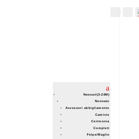
IL MIO
Cer
ACCOUNT
ACCOUNT
Neonati(3-24M)
Neonato
Accessori abbigliamento
Camicie
Cerimonia
Completi
Felpe/Maglie
-