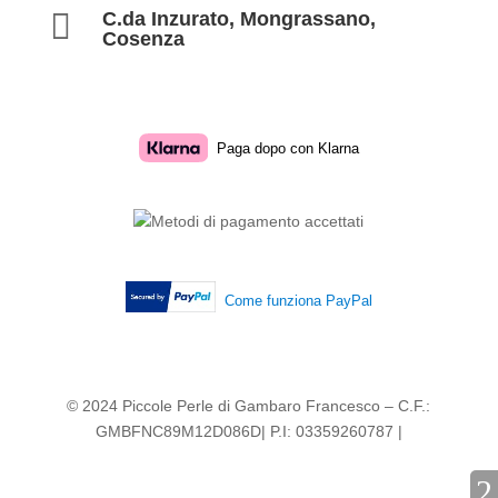

C.da Inzurato, Mongrassano,
Cosenza
Paga dopo con Klarna
Come funziona PayPal
© 2024 Piccole Perle di Gambaro Francesco – C.F.:
GMBFNC89M12D086D| P.I: 03359260787 |