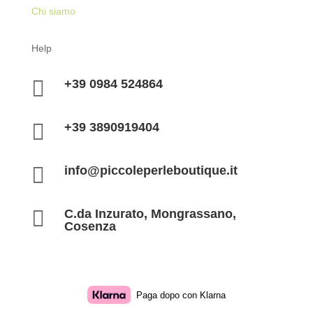
Chi siamo
Help

+39 0984 524864

+39 3890919404

info@piccoleperleboutique.it

C.da Inzurato, Mongrassano,
Cosenza
Paga dopo con Klarna