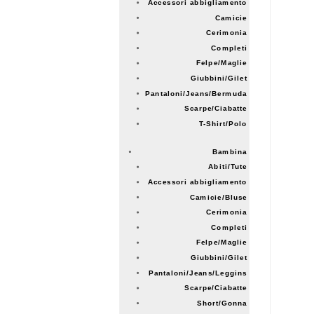
Accessori abbigliamento
Camicie
Cerimonia
Completi
Felpe/Maglie
Giubbini/Gilet
Pantaloni/Jeans/Bermuda
Scarpe/Ciabatte
T-Shirt/Polo
Bambina
Abiti/Tute
Accessori abbigliamento
Camicie/Bluse
Cerimonia
Completi
Felpe/Maglie
Giubbini/Gilet
Pantaloni/Jeans/Leggins
Scarpe/Ciabatte
Short/Gonna