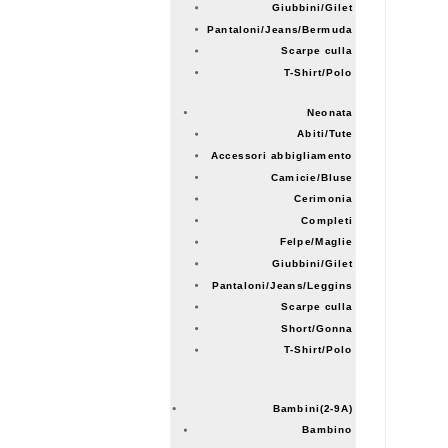
Giubbini/Gilet
Pantaloni/Jeans/Bermuda
Scarpe culla
T-Shirt/Polo
Neonata
Abiti/Tute
Accessori abbigliamento
Camicie/Bluse
Cerimonia
Completi
Felpe/Maglie
Giubbini/Gilet
Pantaloni/Jeans/Leggins
Scarpe culla
Short/Gonna
T-Shirt/Polo
Bambini(2-9A)
Bambino