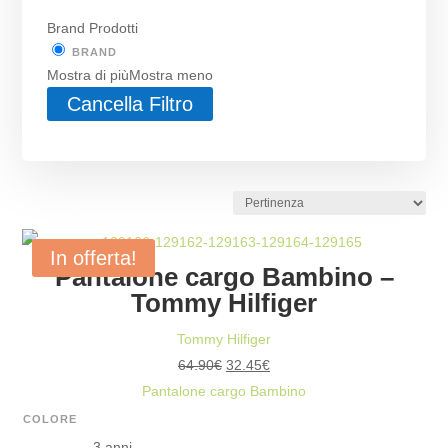
Brand Prodotti
BRAND
Mostra di più
Mostra meno
Cancella Filtro
In offerta!
Pantalone cargo Bambino –
Tommy Hilfiger
Tommy Hilfiger
Il
Il
64.90
€
32.45
€
prezzo
prezzo
Pantalone cargo Bambino
originale
attuale
COLORE
era:
è:
3 anni