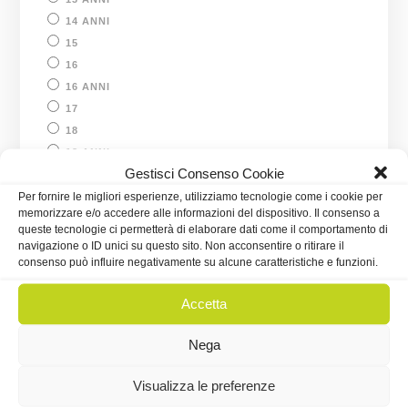
14 ANNI
15
16
16 ANNI
17
18
18 ANNI
Gestisci Consenso Cookie
18 MESI
Per fornire le migliori esperienze, utilizziamo tecnologie come i cookie per
19
memorizzare e/o accedere alle informazioni del dispositivo. Il consenso a
2 ANNI
queste tecnologie ci permetterà di elaborare dati come il comportamento di
2-4 MESI
navigazione o ID unici su questo sito. Non acconsentire o ritirare il
consenso può influire negativamente su alcune caratteristiche e funzioni.
20
21
Accetta
22
23
Nega
24
24 MESI
Visualizza le preferenze
25