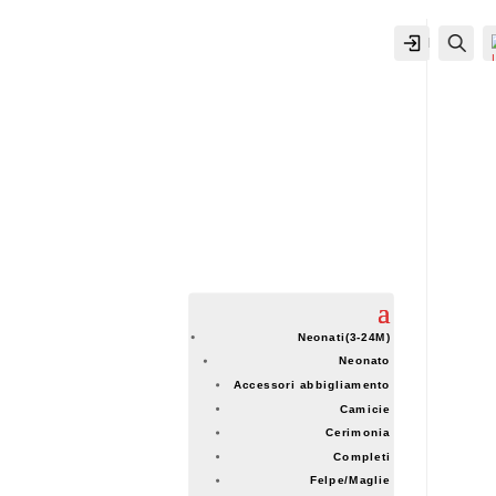
IL MIO
Cer
ACCOUNT
ACCOUNT
Neonati(3-24M)
Neonato
Accessori abbigliamento
Camicie
Cerimonia
Completi
Felpe/Maglie
-