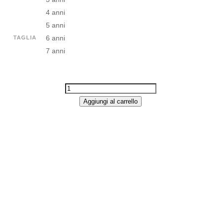
64.90€.
32.45€.
4 anni
5 anni
6 anni
TAGLIA
7 anni
PANTALONE
CARGO
Aggiungi al carrello
BAMBINO
-
TOMMY
HILFIGER
QUANTITÀ