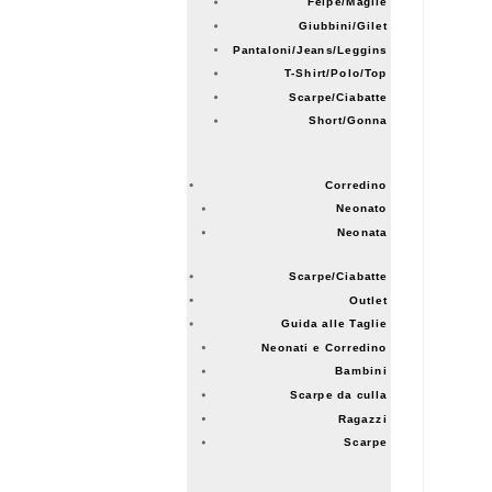
Felpe/Maglie
Giubbini/Gilet
Pantaloni/Jeans/Leggins
T-Shirt/Polo/Top
Scarpe/Ciabatte
Short/Gonna
Corredino
Neonato
Neonata
Scarpe/Ciabatte
Outlet
Guida alle Taglie
Neonati e Corredino
Bambini
Scarpe da culla
Ragazzi
Scarpe