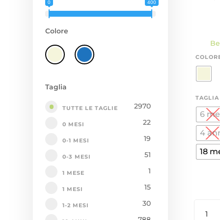
0
400
Colore
Be
COLOR
Taglia
TAGLIA
2970
TUTTE LE TAGLIE
6 me
22
0 MESI
4 an
19
0-1 MESI
18 m
51
0-3 MESI
1
1 MESE
15
1 MESI
30
BERMU
1-2 MESI
CHINO
788