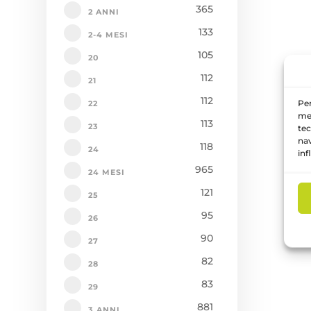
365
2 ANNI
133
2-4 MESI
105
20
112
21
112
Per
22
mem
113
23
tec
nav
118
24
inf
965
24 MESI
121
25
95
26
90
27
82
28
83
29
881
3 ANNI