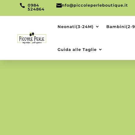

0984

info@piccoleperleboutique.it
524864
Neonati(3-24M)
Bambini(2-
Guida alle Taglie