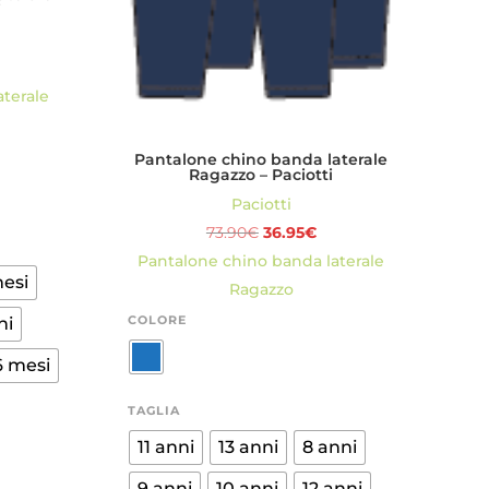
i
ezzo
terale
tuale
Pantalone chino banda laterale
Ragazzo – Paciotti
.45€.
Paciotti
Il
Il
73.90
€
36.95
€
prezzo
prezzo
Pantalone chino banda laterale
mesi
originale
attuale
Ragazzo
era:
è:
COLORE
ni
73.90€.
36.95€.
6 mesi
TAGLIA
11 anni
13 anni
8 anni
9 anni
10 anni
12 anni