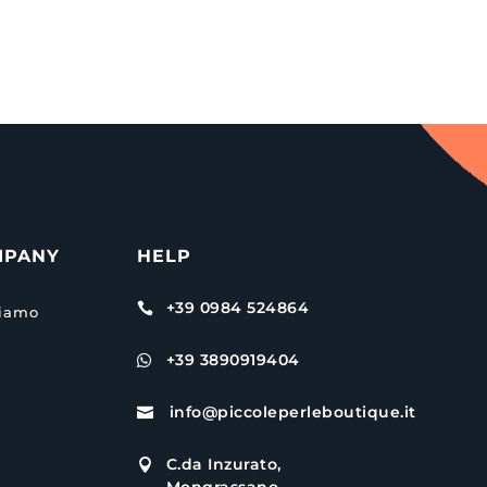
MPANY
HELP
+39 0984 524864

siamo
+39 3890919404

info@piccoleperleboutique.it

C.da Inzurato,
