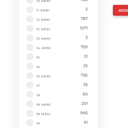
10 ANNI
BAMBI
3
AGG
11 ANNI
-
787
12 ANNI
PACIOT
1071
QUANTI
12 MESI
3
13 ANNI
759
14 ANNI
21
15
25
16
736
16 ANNI
35
17
60
18
201
18 ANNI
995
18 MESI
91
19