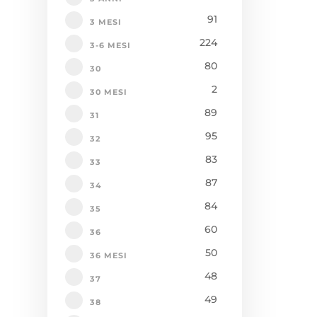
91
3 MESI
224
3-6 MESI
80
30
2
30 MESI
89
31
95
32
83
33
87
34
84
35
60
36
50
36 MESI
48
37
49
38