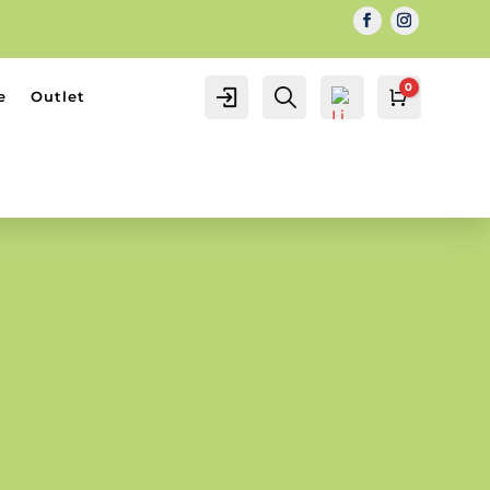
0
IL MIO
Cerca...
e
Outlet
Carrello
0.00
€
ACCOUNT
ACCOUNT