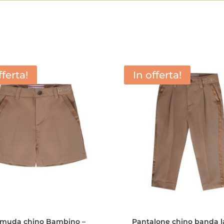
fferta!
In offerta!
muda chino Bambino –
Pantalone chino banda l