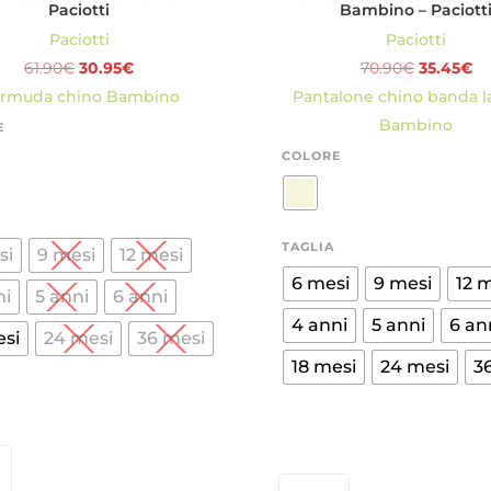
Paciotti
Bambino – Paciott
Paciotti
Paciotti
Il
Il
Il
Il
61.90
€
30.95
€
70.90
€
35.45
€
prezzo
prezzo
prezzo
pr
rmuda chino Bambino
Pantalone chino banda la
originale
attuale
originale
at
Bambino
E
era:
è:
era:
è:
COLORE
61.90€.
30.95€.
70.90€.
35
TAGLIA
si
9 mesi
12 mesi
6 mesi
9 mesi
12 
ni
5 anni
6 anni
4 anni
5 anni
6 an
esi
24 mesi
36 mesi
18 mesi
24 mesi
3
DA
PANTALONE