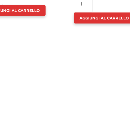
NO
CHINO
IUNGI AL CARRELLO
BANDA
AGGIUNGI AL CARRELLO
TI
LATERALE
TÀ
BAMBINO
-
PACIOTTI
QUANTITÀ