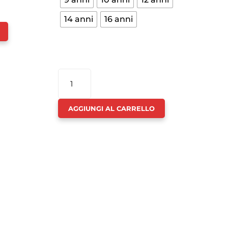
14 anni
16 anni
PANTALONE
CHINO
BANDA
AGGIUNGI AL CARRELLO
LATERALE
RAGAZZO
-
PACIOTTI
QUANTITÀ