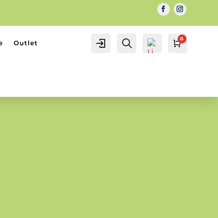
0
IL MIO
Cerca...
e
Outlet
Carrello
0.00
€
ACCOUNT
ACCOUNT