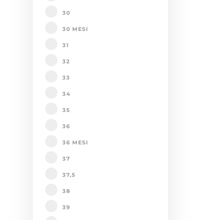
30
30 MESI
31
32
33
34
35
36
36 MESI
37
37,5
38
39