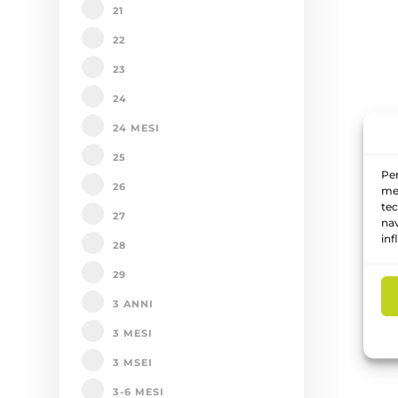
21
22
23
24
24 MESI
25
Per
26
mem
tec
27
nav
inf
28
29
3 ANNI
3 MESI
3 MSEI
3-6 MESI