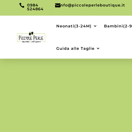

0984

info@piccoleperleboutique.it
524864
Neonati(3-24M)
Bambini(2-
Guida alle Taglie