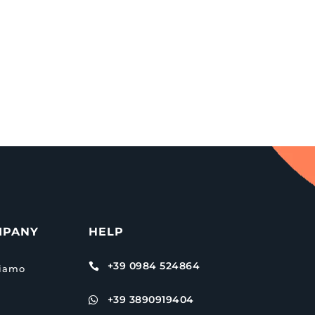
MPANY
HELP
+39 0984 524864

siamo
+39 3890919404
