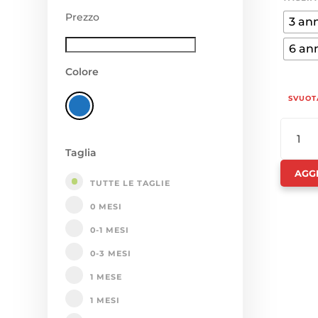
Prezzo
3 ann
6 an
Colore
SVUOT
PANTAL
BAMBI
Taglia
-
AGG
TOMMY
TUTTE LE TAGLIE
HILFIGE
0 MESI
QUANTI
0-1 MESI
0-3 MESI
1 MESE
1 MESI