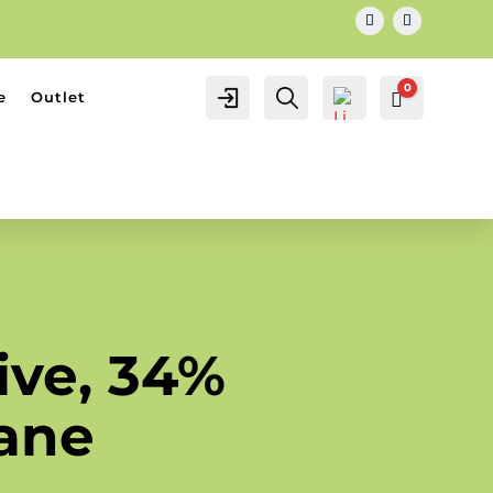
0
IL MIO
Cerca...
e
Outlet
Carrello
0.00
€
ACCOUNT
ACCOUNT
ive, 34%
tane