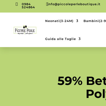


0984
info@piccoleperleboutique.it
524864
Neonati(3-24M)
Bambini(2-
Guida alle Taglie
59% Bet
Pol