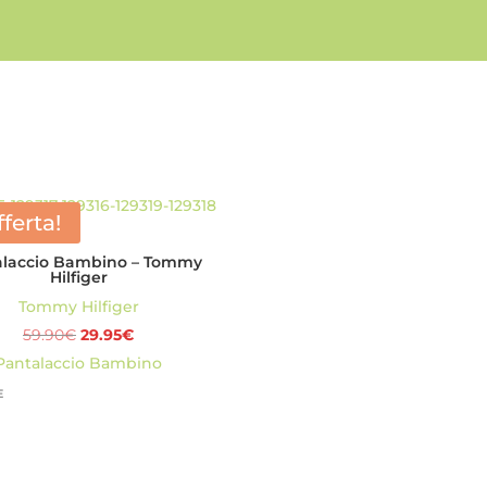
fferta!
alaccio Bambino – Tommy
Hilfiger
Tommy Hilfiger
Il
Il
59.90
€
29.95
€
prezzo
prezzo
Pantalaccio Bambino
originale
attuale
E
era:
è:
59.90€.
29.95€.