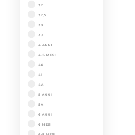
37
37,5
38
39
4 ANNI
4-6 MESI
40
41
4A
5 ANNI
5A
6 ANNI
6 MESI
6-9 MESI