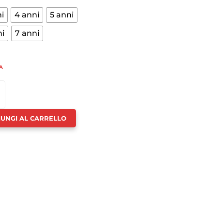
i
4 anni
5 anni
ni
7 anni
A
ACCIO
NO
IUNGI AL CARRELLO
R
TÀ