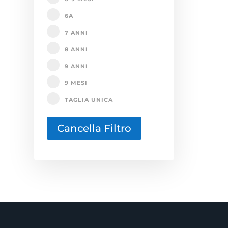
6A
7 ANNI
8 ANNI
9 ANNI
9 MESI
TAGLIA UNICA
Cancella Filtro