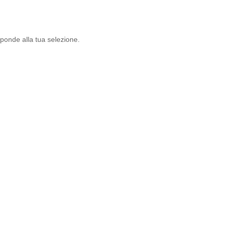
List
a
dei
ponde alla tua selezione.
desi
deri
-