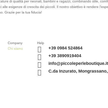
zature di qualità per neonati, bambini e ragazzi, combinando stile, comfo
 alle esigenze di crescita dei piccoli. Il nostro obiettivo è rendere l’es
o. Grazie per la tua fiducia!
Company
Help

+39 0984 524864
Chi siamo

+39 3890919404

info@piccoleperleboutique.i

C.da Inzurato, Mongrassano