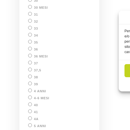
30
30 MESI
31
32
33
Per
34
e/o
per
35
sit
36
car
36 MESI
37
37,5
38
39
4 ANNI
4-6 MESI
40
41
4A
5 ANNI