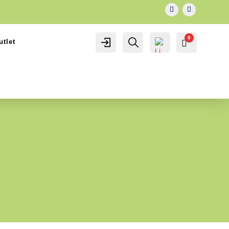
0
utlet
IL MIO
Cerca...
Carrello
0.00
€
ACCOUNT
ACCOUNT