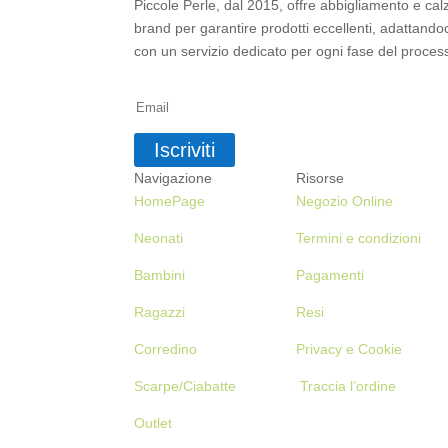
Piccole Perle, dal 2015, offre abbigliamento e cal
brand per garantire prodotti eccellenti, adattandoci
con un servizio dedicato per ogni fase del process
Iscriviti alla Newsletter
Iscriviti
Navigazione
Risorse
HomePage
Negozio Online
Neonati
Termini e condizioni
Bambini
Pagamenti
Ragazzi
Resi
Corredino
Privacy e Cookie
Scarpe/Ciabatte
Traccia l’ordine
Outlet