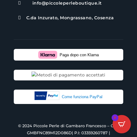
info@piccoleperleboutique.it

C.da Inzurato, Mongrassano, Cosenza

Paga dopo con Klarna
Come funziona PayPal
0
© 2024 Piccole Perle di Gambaro Francesco – C.F.:
GMBFNC89M12D086D| P.I: 03359260787 |