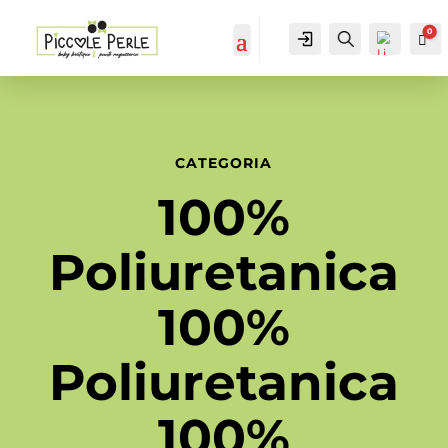
0
IL MIO
Cerca...
Car
ACCOUNT
ACCOUNT
CATEGORIA
100%
Poliuretanica
100%
Poliuretanica
List
a
dei
100%
des
ider