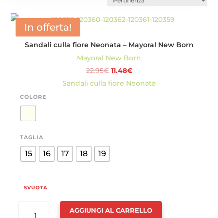
In offerta!
Sandali culla fiore Neonata – Mayoral New Born
Mayoral New Born
Il
Il
22.95
€
11.48
€
prezzo
prezzo
Sandali culla fiore Neonata
originale
attuale
COLORE
era:
è:
22.95€.
11.48€.
TAGLIA
15
16
17
18
19
SVUOTA
SANDALI
AGGIUNGI AL CARRELLO