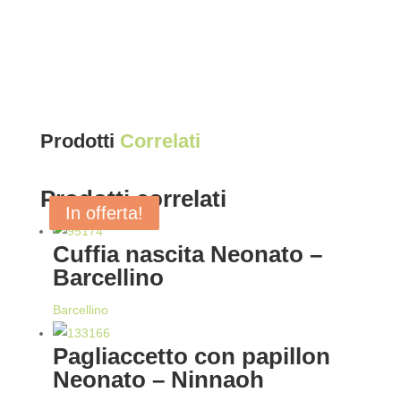
Prodotti
Correlati
Prodotti correlati
In offerta!
In offerta!
In offerta!
Cuffia nascita Neonato –
Barcellino
Barcellino
Pagliaccetto con papillon
Neonato – Ninnaoh