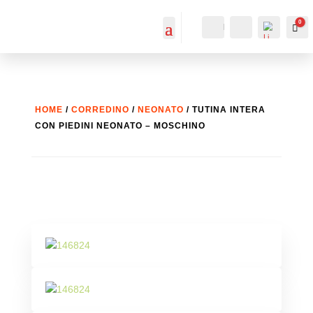
0
IL MIO
Cerca...
Car
ACCOUNT
ACCOUNT
HOME
/
CORREDINO
/
NEONATO
/ TUTINA INTERA
CON PIEDINI NEONATO – MOSCHINO
List
a
dei
desi
deri
-