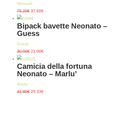
Ninnaoh
Il
Il
75.20
€
37.60
€
prezzo
prezzo
Bipack bavette Neonato –
originale
attuale
Guess
era:
è:
75.20€.
37.60€.
Guess
Il
Il
30.00
€
21.00
€
prezzo
prezzo
Camicia della fortuna
originale
attuale
Neonato – Marlu’
era:
è:
30.00€.
21.00€.
Marlu'
Il
Il
41.90
€
29.33
€
prezzo
prezzo
originale
attuale
era:
è:
41.90€.
29.33€.