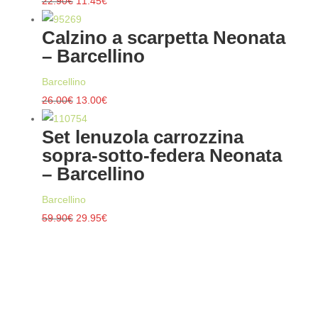
Il
Il
22.90
€
11.45
€
prezzo
prezzo
Calzino a scarpetta Neonata
originale
attuale
– Barcellino
era:
è:
22.90€.
11.45€.
Barcellino
Il
Il
26.00
€
13.00
€
prezzo
prezzo
Set lenuzola carrozzina
originale
attuale
sopra-sotto-federa Neonata
era:
è:
– Barcellino
26.00€.
13.00€.
Barcellino
Il
Il
59.90
€
29.95
€
prezzo
prezzo
originale
attuale
era:
è:
59.90€.
29.95€.