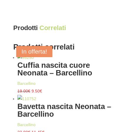
Prodotti
Correlati
Prodotti correlati
In offerta!
In offerta!
In offerta!
In offerta!
Cuffia nascita cuore
Neonata – Barcellino
Barcellino
Il
Il
19.00
€
9.50
€
prezzo
prezzo
Bavetta nascita Neonata –
originale
attuale
Barcellino
era:
è:
19.00€.
9.50€.
Barcellino