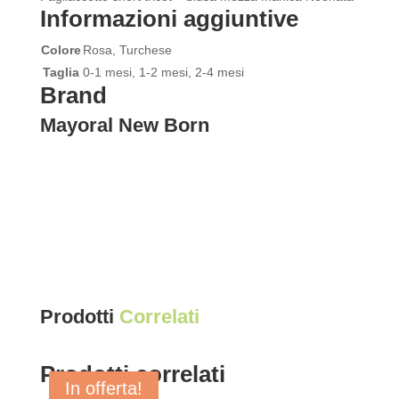
Informazioni aggiuntive
Colore
Rosa, Turchese
Taglia
0-1 mesi, 1-2 mesi, 2-4 mesi
Brand
Mayoral New Born
Prodotti
Correlati
Prodotti correlati
In offerta!
In offerta!
In offerta!
In offerta!