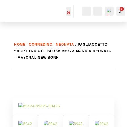
0
IL MIO
Cerca...
Car
ACCOUNT
ACCOUNT
HOME
/
CORREDINO
/
NEONATA
/ PAGLIACCETTO
SHORT TRICOT + BLUSA MEZZA MANICA NEONATA
– MAYORAL NEW BORN
List
a
dei
desi
deri
-