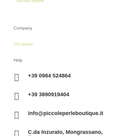
Traccia l’ordine
Company
Chi siamo
Help

+39 0984 524864

+39 3890919404

info@piccoleperleboutique.it

C.da Inzurato, Mongrassano,