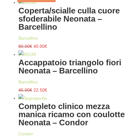
Coperta/scialle culla cuore
sfoderabile Neonata –
Barcellino
Barcellino
Il
Il
80.00
€
40.00
€
prezzo
prezzo
Accappatoio triangolo fiori
originale
attuale
Neonata – Barcellino
era:
è:
80.00€.
40.00€.
Barcellino
Il
Il
45.00
€
22.50
€
prezzo
prezzo
Completo clinico mezza
originale
attuale
manica ricamo con coulotte
era:
è:
Neonata – Condor
45.00€.
22.50€.
Condor