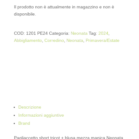
Il prodotto non è attualmente in magazzino e non è
disponibile.
COD:
1201 PE24
Categoria:
Neonata
Tag:
2024
,
Abbigliamento
,
Corredino
,
Neonata
,
Primavera/Estate
Descrizione
Informazioni aggiuntive
Brand
Pagliaccetto short tricot + blusa mezza manica Neonata