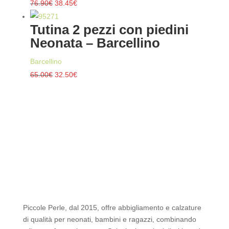
Il
Il
76.90
€
38.45
€
prezzo
prezzo
Tutina 2 pezzi con piedini
originale
attuale
Neonata – Barcellino
era:
è:
76.90€.
38.45€.
Barcellino
Il
Il
65.00
€
32.50
€
prezzo
prezzo
originale
attuale
era:
è:
65.00€.
32.50€.
Piccole Perle, dal 2015, offre abbigliamento e calzature
di qualità per neonati, bambini e ragazzi, combinando