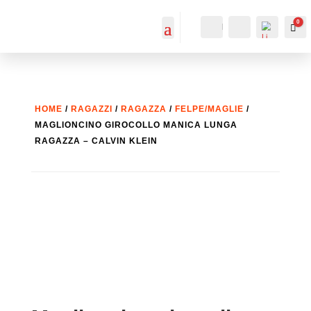
0
IL MIO
Cerca...
Car
ACCOUNT
ACCOUNT
HOME
/
RAGAZZI
/
RAGAZZA
/
FELPE/MAGLIE
/
MAGLIONCINO GIROCOLLO MANICA LUNGA
RAGAZZA – CALVIN KLEIN
List
a
dei
desi
deri
-