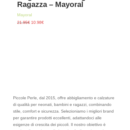
Ragazza – Mayoral
era:
è:
11.90€.
5.95€.
Mayoral
Il
Il
21.95
€
10.98
€
prezzo
prezzo
originale
attuale
era:
è:
21.95€.
10.98€.
Piccole Perle, dal 2015, offre abbigliamento e calzature
di qualità per neonati, bambini e ragazzi, combinando
stile, comfort e sicurezza. Selezioniamo i migliori brand
per garantire prodotti eccellenti, adattandoci alle
esigenze di crescita dei piccoli. Il nostro obiettivo è