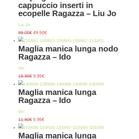
cappuccio inserti in
ecopelle Ragazza – Liu Jo
Liu Jo
Il
Il
99.00
€
49.50
€
prezzo
prezzo
Maglia manica lunga nodo
originale
attuale
Ragazza – Ido
era:
è:
99.00€.
49.50€.
Ido
Il
Il
19.90
€
9.95
€
prezzo
prezzo
Maglia manica lunga
originale
attuale
Ragazza – Ido
era:
è:
19.90€.
9.95€.
Ido
Il
Il
11.90
€
5.95
€
prezzo
prezzo
Maglia manica lunga
originale
attuale