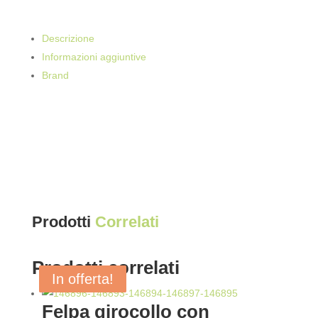
Descrizione
Informazioni aggiuntive
Brand
Prodotti
Correlati
Prodotti correlati
In offerta!
In offerta!
In offerta!
In offerta!
Felpa girocollo con