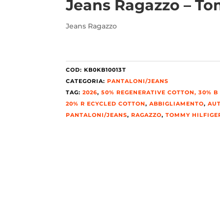
Jeans Ragazzo – To
Jeans Ragazzo
COD:
KB0KB10013T
CATEGORIA:
PANTALONI/JEANS
TAG:
2026
,
50% REGENERATIVE COTTON, 30% B 
20% R ECYCLED COTTON
,
ABBIGLIAMENTO
,
AU
PANTALONI/JEANS
,
RAGAZZO
,
TOMMY HILFIGE