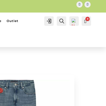
0
IL MIO
Cerca...
e
Outlet
Carrello
0.00
€
ACCOUNT
ACCOUNT