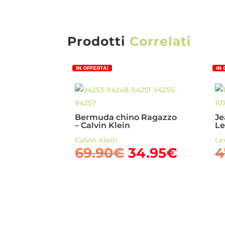
Prodotti
Correlati
IN OFFERTA!
IN
Bermuda chino Ragazzo
Je
– Calvin Klein
Le
Calvin Klein
Lev
Il
Il
69.90
€
34.95
€
4
prezzo
prezz
originale
attual
era:
è:
69.90€.
34.95€