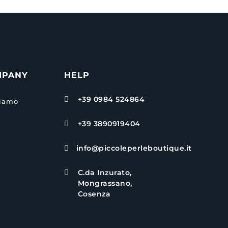
MPANY
HELP
+39 0984 524864

siamo
+39 3890919404

info@piccoleperleboutique.it

C.da Inzurato,

Mongrassano,
Cosenza