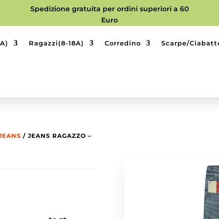
Spedizione gratuita per ordini superiori a 60
Euro
9A)
Ragazzi(8-18A)
Corredino
Scarpe/Ciabatt
JEANS
/ JEANS RAGAZZO –