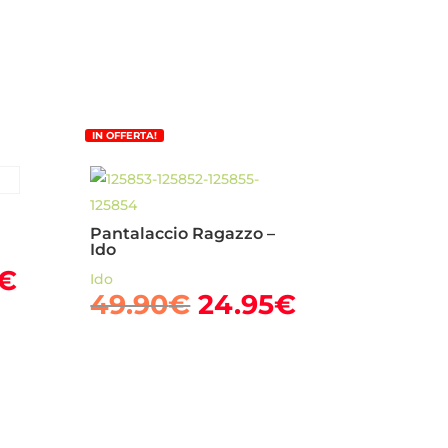
IN OFFERTA!
Pantalaccio Ragazzo –
Ido
Il
€
Ido
Il
Il
49.90
€
24.95
€
o
prezzo
prezzo
prezzo
nale
attuale
originale
attuale
è:
era:
è:
€.
24.95€.
49.90€.
24.95€.