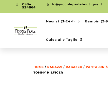


0984
info@piccoleperleboutique.it
524864
Neonati(3-24M)
Bambini(2-
Guida alle Taglie
HOME
/
RAGAZZI
/
RAGAZZO
/
PANTALONI/
TOMMY HILFIGER