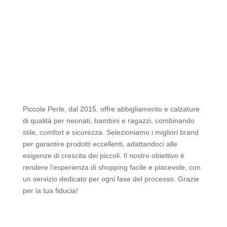
25.00€.
17.50€.
era:
è:
60.00€.
30.00€.
Piccole Perle, dal 2015, offre abbigliamento e calzature
di qualità per neonati, bambini e ragazzi, combinando
stile, comfort e sicurezza. Selezioniamo i migliori brand
per garantire prodotti eccellenti, adattandoci alle
esigenze di crescita dei piccoli. Il nostro obiettivo è
rendere l’esperienza di shopping facile e piacevole, con
un servizio dedicato per ogni fase del processo. Grazie
per la tua fiducia!
Iscriviti alla Newsletter