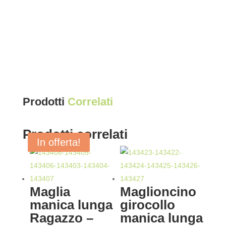
Prodotti
Correlati
Prodotti correlati
In offerta!
In offerta!
In offerta!
In offerta!
Maglia
Maglioncino
manica lunga
girocollo
Ragazzo –
manica lunga