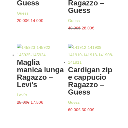
Guess
Ragazzo –
Guess
Guess
Il
Il
20.00
€
14.00
€
Guess
prezzo
prezzo
Il
Il
40.00
€
28.00
€
originale
attuale
prezzo
prezzo
era:
è:
originale
attuale
20.00€.
14.00€.
era:
è:
40.00€.
28.00€.
Maglia
manica lunga
Cardigan zip
Ragazzo –
e cappucio
Levi’s
Ragazzo –
Guess
Levi's
Il
Il
25.00
€
17.50
€
Guess
prezzo
prezzo
Il
Il
60.00
€
30.00
€
originale
attuale
prezzo
prezzo
era:
è:
originale
attuale