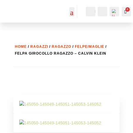
0
IL MIO
Cerca...
Car
ACCOUNT
ACCOUNT
HOME
/
RAGAZZI
/
RAGAZZO
/
FELPE/MAGLIE
/
FELPA GIROCOLLO RAGAZZO – CALVIN KLEIN
List
a
dei
desi
deri
-