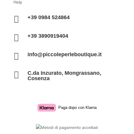
Help

+39 0984 524864

+39 3890919404

info@piccoleperleboutique.it

C.da Inzurato, Mongrassano,
Cosenza
Paga dopo con Klarna