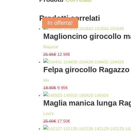
Prodotti correlati
In offerta!
In offerta!
In offerta!
In offerta!
Maglioncino girocollo m
Mayoral
Il
Il
25.95
€
12.98
€
prezzo
prezzo
Felpa girocollo Ragazzo 
originale
attuale
era:
è:
Ido
25.95€.
12.98€.
Il
Il
19.90
€
9.95
€
prezzo
prezzo
Maglia manica lunga Rag
originale
attuale
era:
è:
Levi's
19.90€.
9.95€.
Il
Il
25.00
€
17.50
€
prezzo
prezzo