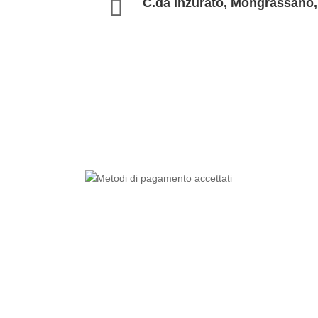

C.da Inzurato, Mongrassano