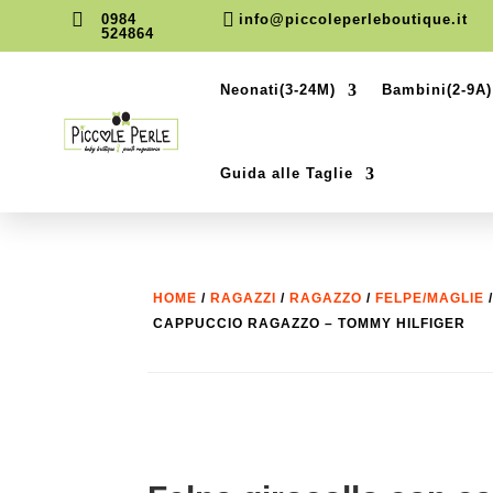


0984
info@piccoleperleboutique.it
524864
Neonati(3-24M)
Bambini(2-9A)
Guida alle Taglie
HOME
/
RAGAZZI
/
RAGAZZO
/
FELPE/MAGLIE
CAPPUCCIO RAGAZZO – TOMMY HILFIGER