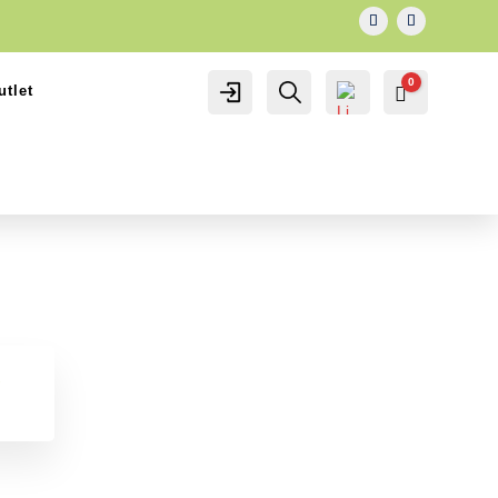
0
utlet
IL MIO
Cerca...
Carrello
0.00
€
ACCOUNT
ACCOUNT