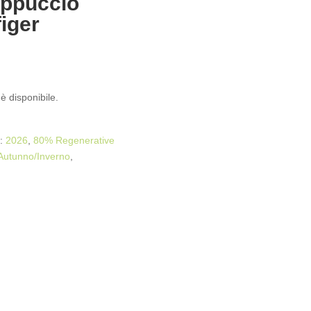
appuccio
iger
è disponibile.
g:
2026
,
80% Regenerative
Autunno/Inverno
,