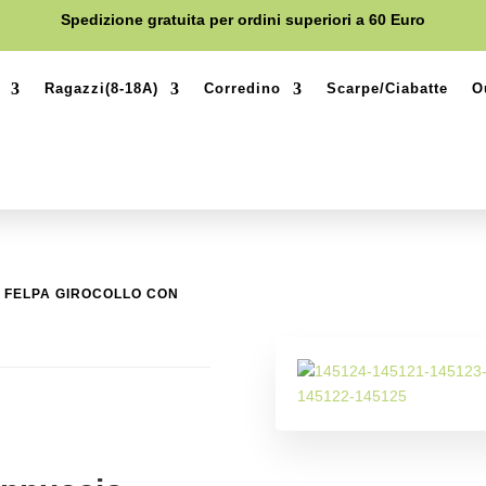
Spedizione gratuita per ordini superiori a 60 Euro
Ragazzi(8-18A)
Corredino
Scarpe/Ciabatte
O
/ FELPA GIROCOLLO CON