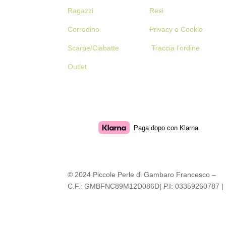
Ragazzi
Resi
Corredino
Privacy e Cookie
Scarpe/Ciabatte
Traccia l’ordine
Outlet
Paga dopo con Klarna
© 2024 Piccole Perle di Gambaro Francesco –
C.F.: GMBFNC89M12D086D| P.I: 03359260787 |