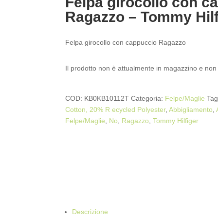
Felpa girocollo con c
Ragazzo – Tommy Hilf
Felpa girocollo con cappuccio Ragazzo
Il prodotto non è attualmente in magazzino e non 
COD:
KB0KB10112T
Categoria:
Felpe/Maglie
Ta
Cotton, 20% R ecycled Polyester
,
Abbigliamento
,
Felpe/Maglie
,
No
,
Ragazzo
,
Tommy Hilfiger
Descrizione