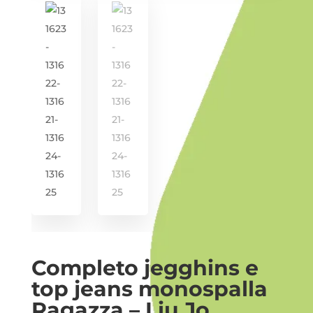
i -
Completo jegghins e
top jeans monospalla
Ragazza – Liu Jo