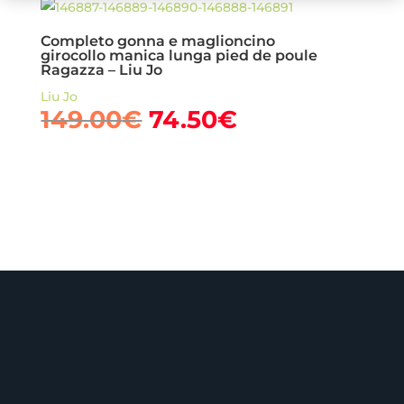
24.90€.
17.43€.
Completo gonna e maglioncino
girocollo manica lunga pied de poule
Ragazza – Liu Jo
Liu Jo
Il
Il
149.00
€
74.50
€
prezzo
prezzo
originale
attuale
era:
è:
149.00€.
74.50€.