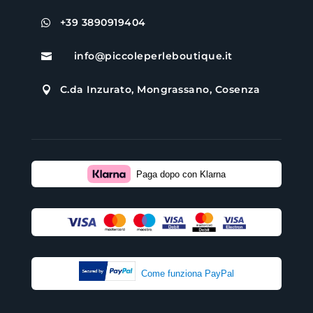
+39 3890919404

info@piccoleperleboutique.it

C.da Inzurato, Mongrassano, Cosenza

Paga dopo con Klarna
Come funziona PayPal