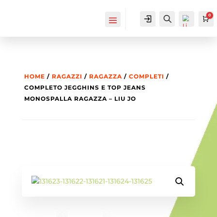
0
IL MIO
Cerca...
Ca
ACCOUNT
ACCOUNT
HOME
/
RAGAZZI
/
RAGAZZA
/
COMPLETI
/
COMPLETO JEGGHINS E TOP JEANS
MONOSPALLA RAGAZZA – LIU JO
List
a
dei
des
ider