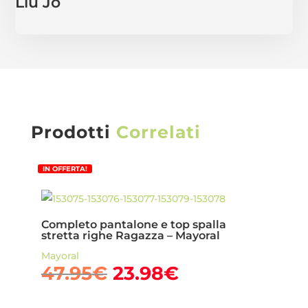
Liu Jo
Prodotti
Correlati
IN OFFERTA!
Completo pantalone e top spalla
stretta righe Ragazza – Mayoral
Mayoral
Il
Il
47.95
€
23.98
€
prezzo
prezzo