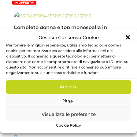
originale
attuale
IN OFFERTA!
era:
è:
47.95€.
23.98€.
Completo gonna e top monospalla in
tricot Ragazza – Mayoral
Gestisci Consenso Cookie
Mayoral
Per fornire le migliori esperienze, utilizziamo tecnologie come i
Il
Il
47.95
€
23.98
€
cookie per memorizzare e/o accedere alle informazioni del
prezzo
prezzo
dispositivo. Il consenso a queste tecnologie ci permetterà di
elaborare dati come il comportamento di navigazione o ID unici su
originale
attuale
questo sito. Non acconsentire o ritirare il consenso può influire
IN OFFERTA!
era:
è:
negativamente su alcune caratteristiche e funzioni.
47.95€.
23.98€.
Accetta
Completo short e canotta Ragazza – Ido
Nega
Ido
Il
Il
24.90
€
17.43
€
prezzo
prezzo
Visualizza le preferenze
originale
attuale
Cookie Policy
IN OFFERTA!
era:
è: