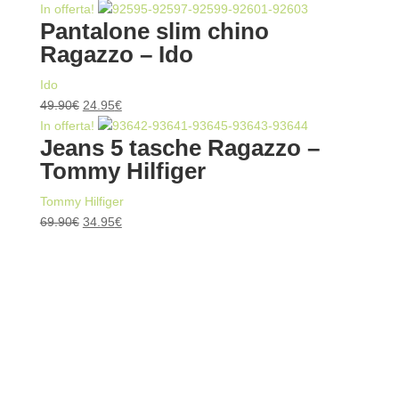
prezzo
prezzo
In offerta!
Pantalone slim chino
originale
attuale
Ragazzo – Ido
era:
è:
19.90€.
9.95€.
Ido
Il
Il
49.90
€
24.95
€
prezzo
prezzo
In offerta!
Jeans 5 tasche Ragazzo –
originale
attuale
Tommy Hilfiger
era:
è:
49.90€.
24.95€.
Tommy Hilfiger
Il
Il
69.90
€
34.95
€
prezzo
prezzo
originale
attuale
era:
è:
69.90€.
34.95€.