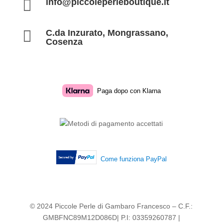

info@piccoleperleboutique.it

C.da Inzurato, Mongrassano,
Cosenza
Paga dopo con Klarna
Come funziona PayPal
© 2024 Piccole Perle di Gambaro Francesco – C.F.:
GMBFNC89M12D086D| P.I: 03359260787 |