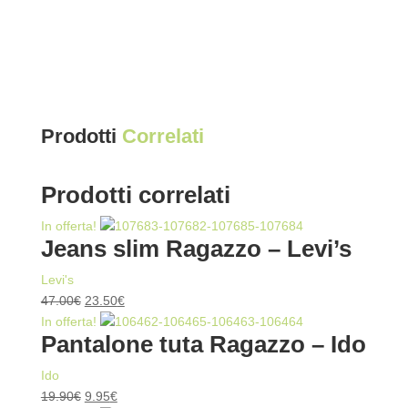
Prodotti
Correlati
Prodotti correlati
In offerta!
Jeans slim Ragazzo – Levi’s
Levi's
Il
Il
47.00
€
23.50
€
prezzo
prezzo
In offerta!
Pantalone tuta Ragazzo – Ido
originale
attuale
era:
è:
Ido
47.00€.
23.50€.
Il
Il
19.90
€
9.95
€