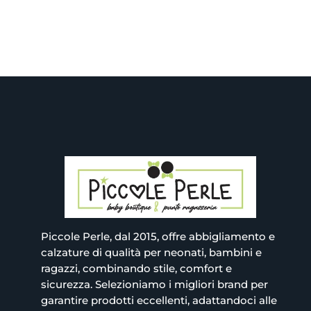
179.90€.
199.90
è:
è:
89.95€.
99.95€.
Piccole Perle, dal 2015, offre abbigliamento e
calzature di qualità per neonati, bambini e
ragazzi, combinando stile, comfort e
sicurezza. Selezioniamo i migliori brand per
garantire prodotti eccellenti, adattandoci alle