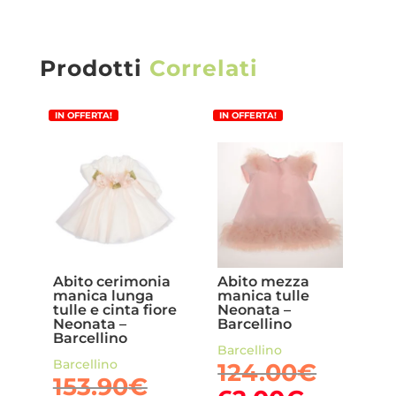
Prodotti
Correlati
IN OFFERTA!
IN OFFERTA!
Abito cerimonia
Abito mezza
manica lunga
manica tulle
tulle e cinta fiore
Neonata –
Neonata –
Barcellino
Barcellino
Barcellino
Barcellino
Il
124.00
€
Il
153.90
€
prezz