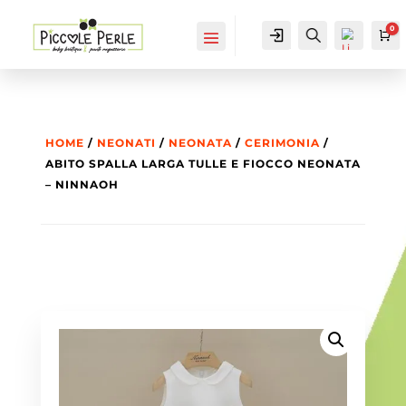
0
IL MIO
Cerca...
Ca
ACCOUNT
ACCOUNT
HOME
/
NEONATI
/
NEONATA
/
CERIMONIA
/
ABITO SPALLA LARGA TULLE E FIOCCO NEONATA
– NINNAOH
List
a
dei
des
ider