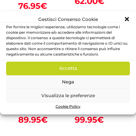
Il
62.00
€
prezzo
Il
76.95
€
origin
prezzo
originale
prezzo
era:
attuale
era:
Gestisci Consenso Cookie
attuale
124.00
è:
IN OFFERTA!
IN OFFERTA!
153.90€.
è:
Per fornire le migliori esperienze, utilizziamo tecnologie come i
62.00€
cookie per memorizzare e/o accedere alle informazioni del
76.95€.
dispositivo. Il consenso a queste tecnologie ci permetterà di
elaborare dati come il comportamento di navigazione o ID unici su
questo sito. Non acconsentire o ritirare il consenso può influire
negativamente su alcune caratteristiche e funzioni.
Accetta
Abito mezza
Abito manica
Nega
manica pied de
lunga ciniglia e
poule Neonata –
tulle Neonata –
Marlu’
Marlu’
Visualizza le preferenze
Marlu'
Marlu'
Cookie Policy
Il
Il
179.90
€
199.90
€
prezzo
prezz
Il
Il
89.95
€
99.95
€
originale
origin
prezzo
prezzo
era:
era:
attuale
attuale