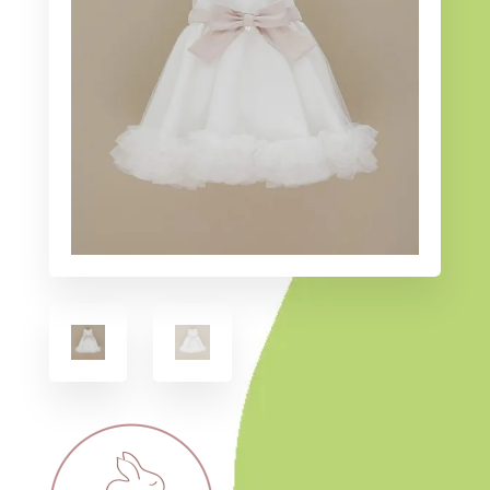
i -
0