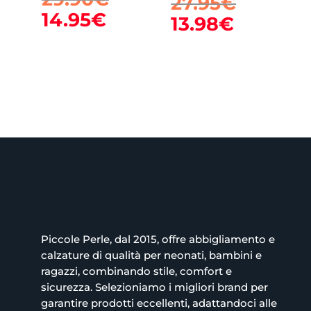
Il
27.95
€
prezzo
Il
14.95
€
prezzo
Il
13.98
€
originale
prezzo
origina
prezzo
era:
attuale
era:
attuale
29.90€.
è:
27.95€.
è:
14.95€.
13.98€.
Piccole Perle, dal 2015, offre abbigliamento e
calzature di qualità per neonati, bambini e
ragazzi, combinando stile, comfort e
sicurezza. Selezioniamo i migliori brand per
garantire prodotti eccellenti, adattandoci alle