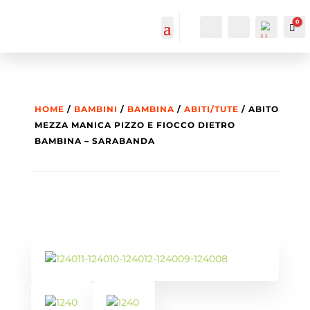
0
IL MIO
Cerca...
Car
ACCOUNT
ACCOUNT
HOME
/
BAMBINI
/
BAMBINA
/
ABITI/TUTE
/ ABITO
MEZZA MANICA PIZZO E FIOCCO DIETRO
BAMBINA – SARABANDA
List
a
dei
des
ider