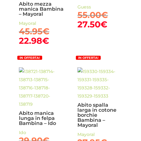
Abito mezza
Guess
manica Bambina
Il
55.00
€
– Mayoral
prezzo
Il
27.50
€
Mayoral
Il
origina
45.95
€
prezzo
prezzo
era:
Il
attuale
22.98
€
originale
55.00€.
prezzo
è:
era:
attuale
27.50€.
IN OFFERTA!
IN OFFERTA!
45.95€.
è:
22.98€.
Abito spalla
larga in cotone
Abito manica
borchie
lunga in felpa
Bambina –
Bambina – Ido
Mayoral
Ido
Mayoral
Il
29.90
€