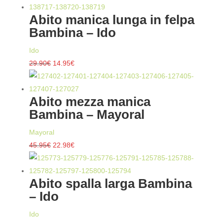
Abito manica lunga in felpa
Bambina – Ido
Ido
Il
Il
29.90
€
14.95
€
prezzo
prezzo
originale
attuale
Abito mezza manica
era:
è:
Bambina – Mayoral
29.90€.
14.95€.
Mayoral
Il
Il
45.95
€
22.98
€
prezzo
prezzo
originale
attuale
Abito spalla larga Bambina
era:
è:
– Ido
45.95€.
22.98€.
Ido