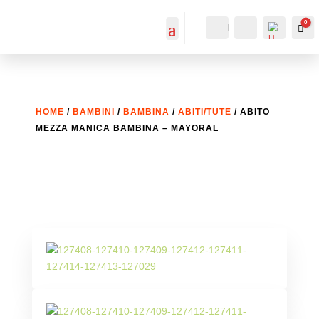
0
IL MIO
Cerca...
Car
ACCOUNT
ACCOUNT
HOME
/
BAMBINI
/
BAMBINA
/
ABITI/TUTE
/ ABITO
MEZZA MANICA BAMBINA – MAYORAL
List
a
dei
desi
deri
-