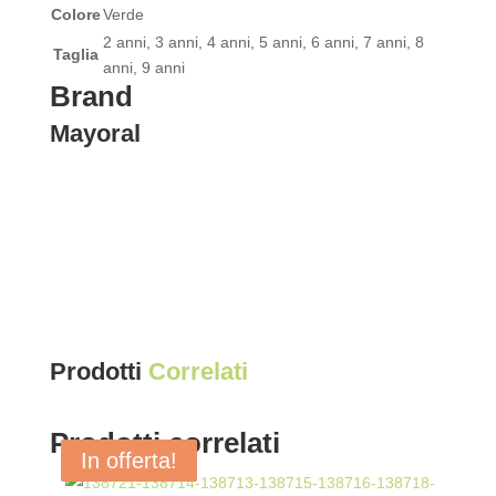
Colore
Verde
2 anni, 3 anni, 4 anni, 5 anni, 6 anni, 7 anni, 8
Taglia
anni, 9 anni
Brand
Mayoral
Prodotti
Correlati
Prodotti correlati
In offerta!
In offerta!
In offerta!
In offerta!