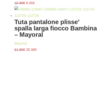
Il
Il
16.90
€
8.45
€
prezzo
prezzo
originale
attuale
Tuta pantalone plisse’
era:
è:
spalla larga fiocco Bambina
16.90€.
8.45€.
– Mayoral
Mayoral
Il
Il
61.95
€
30.98
€
prezzo
prezzo
originale
attuale
era:
è:
61.95€.
30.98€.