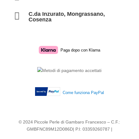

C.da Inzurato, Mongrassano,
Cosenza
Paga dopo con Klarna
Come funziona PayPal
© 2024 Piccole Perle di Gambaro Francesco – C.F.:
GMBFNC89M12D086D| P.I: 03359260787 |