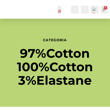
0
IL MIO
Cerca...
Car
ACCOUNT
ACCOUNT
CATEGORIA
97%Cotton
100%Cotton
3%Elastane
List
a
dei
des
ider