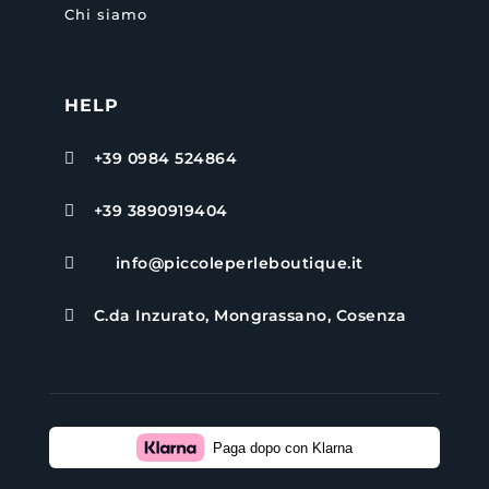
Chi siamo
HELP
+39 0984 524864

+39 3890919404

info@piccoleperleboutique.it

C.da Inzurato, Mongrassano, Cosenza

Paga dopo con Klarna