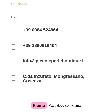
Chi siamo
Help

+39 0984 524864

+39 3890919404

info@piccoleperleboutique.it

C.da Inzurato, Mongrassano,
Cosenza
Paga dopo con Klarna