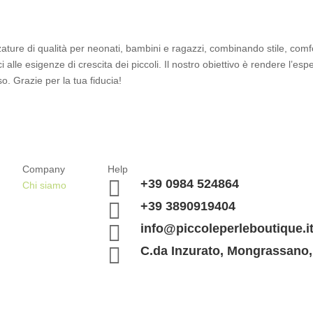
zature di qualità per neonati, bambini e ragazzi, combinando stile, comfo
 alle esigenze di crescita dei piccoli. Il nostro obiettivo è rendere l’es
o. Grazie per la tua fiducia!
Company
Help

+39 0984 524864
Chi siamo

+39 3890919404

info@piccoleperleboutique.i

C.da Inzurato, Mongrassano