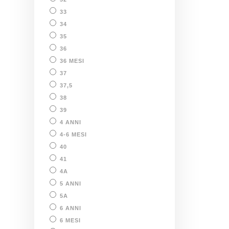
33
34
35
36
36 MESI
37
37,5
38
39
4 ANNI
4-6 MESI
40
41
4A
5 ANNI
5A
6 ANNI
6 MESI