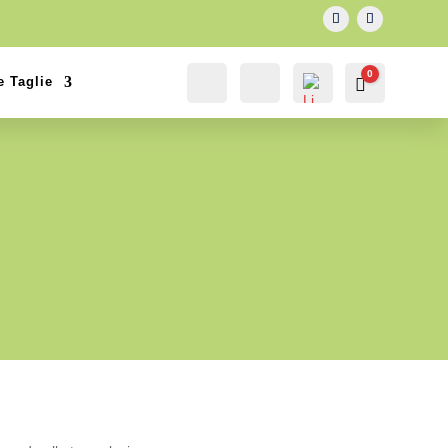
0
e Taglie
IL MIO
Cerca...
Carrello
0.00
€
ACCOUNT
ACCOUNT