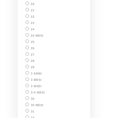
20
21
22
23
24
24 MESI
25
26
27
28
29
3 ANNI
3 MESI
3 MSEI
3-6 MESI
30
30 MESI
31
32