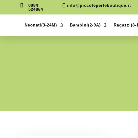


0984
info@piccoleperleboutique.it
524864
Neonati(3-24M)
Bambini(2-9A)
Ragazzi(8-