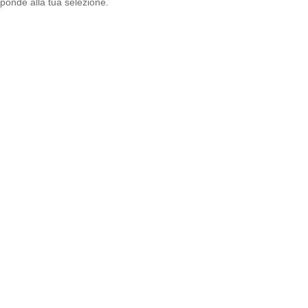
ponde alla tua selezione.
List
a
dei
desi
deri
-