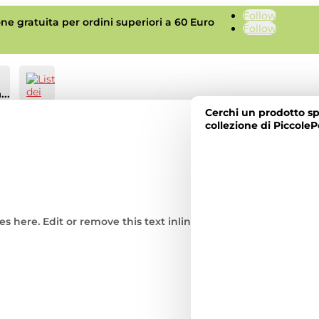
Follow
ne gratuita per ordini superiori a 60 Euro
Follow
Carrello
0
0.00
€
..
Cerchi un prodotto sp
collezione di PiccoleP
Lista
dei
desideri
-
s here. Edit or remove this text inline.