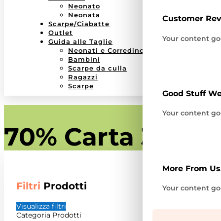
Neonato
Neonata
Customer Re
Scarpe/Ciabatte
Outlet
Your content goe
Guida alle Taglie
Neonati e Corredino
Bambini
Scarpe da culla
Ragazzi
Scarpe
Good Stuff We
Your content goe
70% Carta 30% P
More From Us.
Filtri
Prodotti
Your content goe
Visualizza filtri
Categoria Prodotti