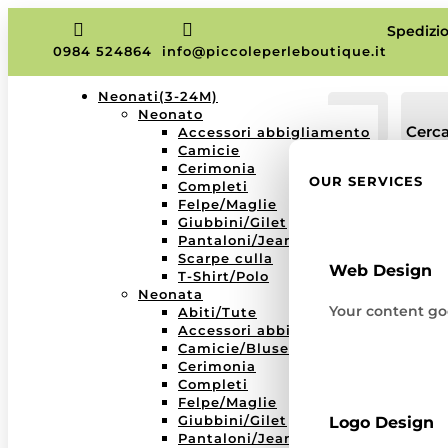


Spedizio
0984 524864
info@piccoleperleboutique.it
Neonati(3-24M)
Neonato
IL
Cerca.
Accessori abbigliamento
MIO
Camicie
Cerimonia
ACCOUNT
OUR SERVICES
Completi
Felpe/Maglie
ACCOUNT
Giubbini/Gilet
Pantaloni/Jeans/Bermuda
Scarpe culla
Web Design
T-Shirt/Polo
Neonata
Your content goe
Abiti/Tute
Accessori abbigliamento
Camicie/Bluse
Cerimonia
Completi
Felpe/Maglie
Giubbini/Gilet
Logo Design
Pantaloni/Jeans/Leggins