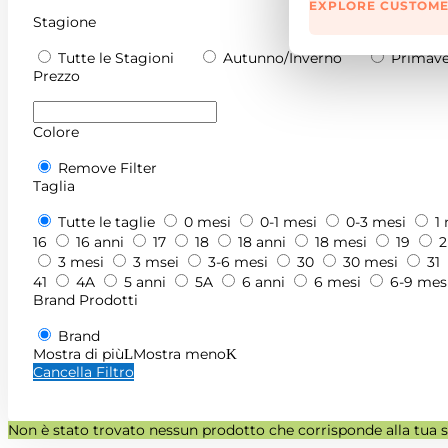
EXPLORE CUSTOME
Stagione
Tutte le Stagioni
Autunno/Inverno
Primave
Prezzo
Colore
Remove Filter
Taglia
Tutte le taglie
0 mesi
0-1 mesi
0-3 mesi
1
16
16 anni
17
18
18 anni
18 mesi
19
2
3 mesi
3 msei
3-6 mesi
30
30 mesi
31
41
4A
5 anni
5A
6 anni
6 mesi
6-9 mes
Brand Prodotti
Brand
Mostra di più
Mostra meno
Cancella Filtro
Non è stato trovato nessun prodotto che corrisponde alla tua s