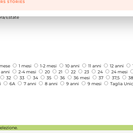
RS STORIES
ra/Estate
 mese
1 mesi
1-2 mesi
10 anni
11 anni
12 anni
 anni
2-4 mesi
20
21
22
23
24
24 mesi
32
33
34
35
36
36 mesi
37
37,5
3
i
6A
7 anni
8 anni
9 anni
9 mesi
Taglia Uni
elezione.