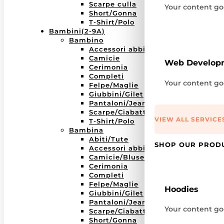
Scarpe culla
Your content goe
Short/Gonna
T-Shirt/Polo
Bambini(2-9A)
Bambino
Accessori abbigliamento
Camicie
Web Develop
Cerimonia
Completi
Your content goe
Felpe/Maglie
Giubbini/Gilet
Pantaloni/Jeans/Bermuda
Scarpe/Ciabatte
VIEW ALL SERVICE
T-Shirt/Polo
Bambina
Abiti/Tute
SHOP OUR PROD
Accessori abbigliamento
Camicie/Bluse
Cerimonia
Completi
Felpe/Maglie
Hoodies
Giubbini/Gilet
Pantaloni/Jeans/Leggins
Your content goe
Scarpe/Ciabatte
Short/Gonna