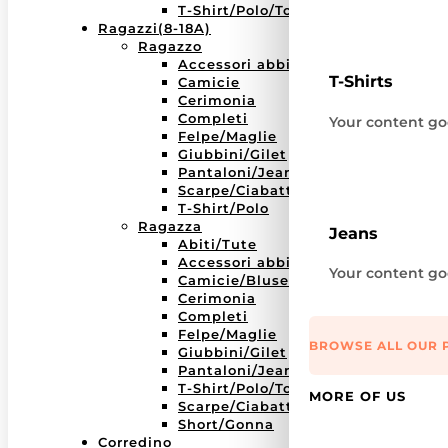
T-Shirt/Polo/Top
Ragazzi(8-18A)
Ragazzo
Accessori abbigliamento
T-Shirts
Camicie
Cerimonia
Completi
Your content goe
Felpe/Maglie
Giubbini/Gilet
Pantaloni/Jeans/Bermuda
Scarpe/Ciabatte
T-Shirt/Polo
Ragazza
Jeans
Abiti/Tute
Accessori abbigliamento
Your content goe
Camicie/Bluse
Cerimonia
Completi
Felpe/Maglie
BROWSE ALL OUR 
Giubbini/Gilet
Pantaloni/Jeans/Leggins
T-Shirt/Polo/Top
MORE OF US
Scarpe/Ciabatte
Short/Gonna
Corredino