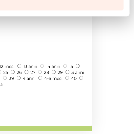
12 mesi
13 anni
14 anni
15
25
26
27
28
29
3 anni
8
39
4 anni
4-6 mesi
40
ca