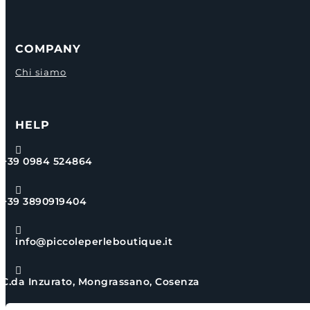
COMPANY
Chi siamo
HELP

+39 0984 524864

+39 3890919404

info@piccoleperleboutique.it

C.da Inzurato, Mongrassano, Cosenza