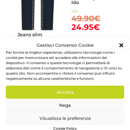
Ido
Ido
Il
49.90
€
prezzo
Il
24.95
€
origina
prezzo
Jeans slim
era:
Ragazzo – Levi’s
attuale
Gestisci Consenso Cookie
49.90€
è:
Levi's
Per fornire le migliori esperienze, utilizziamo tecnologie come i
Il
47.00
€
24.95€
cookie per memorizzare e/o accedere alle informazioni del
prezzo
Il
23.50
€
dispositivo. Il consenso a queste tecnologie ci permetterà di
originale
elaborare dati come il comportamento di navigazione o ID unici su
prezzo
questo sito. Non acconsentire o ritirare il consenso può influire
era:
attuale
negativamente su alcune caratteristiche e funzioni.
IN OFFERTA!
IN OFFERTA!
47.00€.
è:
23.50€.
Accetta
Nega
Visualizza le preferenze
Cookie Policy