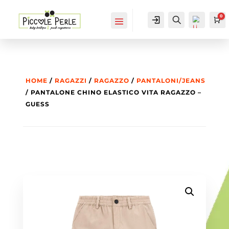
0
IL MIO
Cerca...
Ca
ACCOUNT
ACCOUNT
HOME
/
RAGAZZI
/
RAGAZZO
/
PANTALONI/JEANS
/ PANTALONE CHINO ELASTICO VITA RAGAZZO –
GUESS
List
a
dei
des
ider