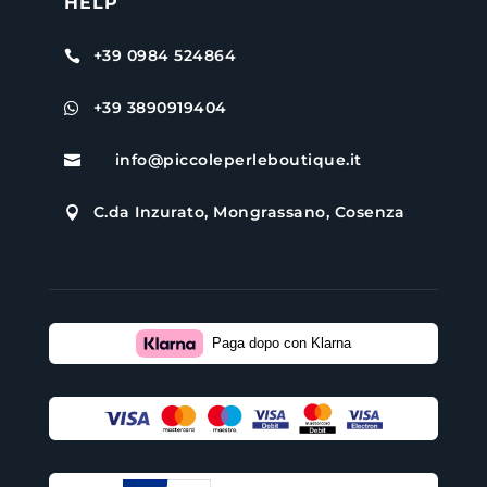
HELP
+39 0984 524864

+39 3890919404

info@piccoleperleboutique.it

C.da Inzurato, Mongrassano, Cosenza

Paga dopo con Klarna