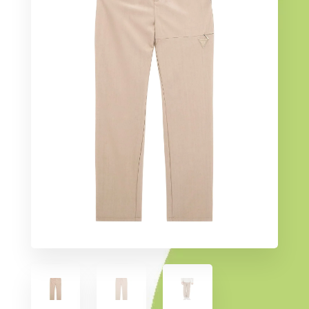
i -
0