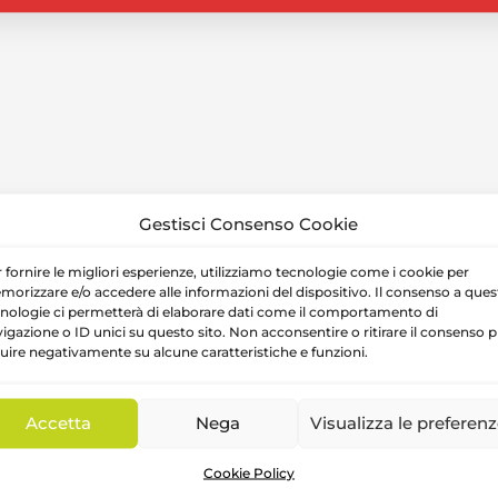
Gestisci Consenso Cookie
 fornire le migliori esperienze, utilizziamo tecnologie come i cookie per
orizzare e/o accedere alle informazioni del dispositivo. Il consenso a ques
nologie ci permetterà di elaborare dati come il comportamento di
igazione o ID unici su questo sito. Non acconsentire o ritirare il consenso 
luire negativamente su alcune caratteristiche e funzioni.
OFFERTA!
IN OFFERTA!
Accetta
Nega
Visualizza le preferen
cappatoio a triangolo
Tutina 2 pezzi con
Cookie Policy
onata – Barcellino
piedini nascita Neonat