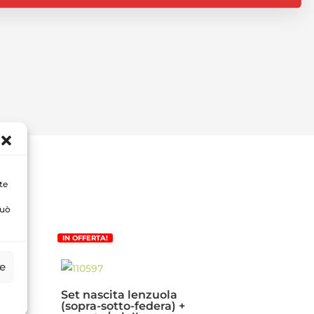
te
può
IN OFFERTA!
ze
Set nascita lenzuola
a
(sopra-sotto-federa) +