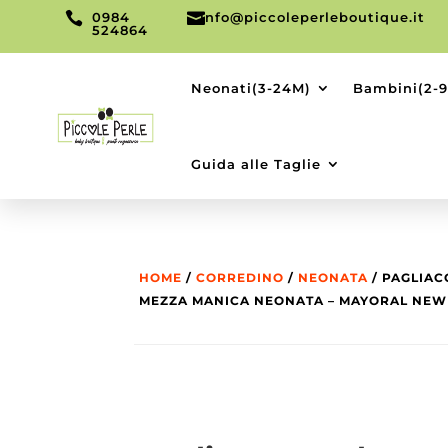

0984

info@piccoleperleboutique.it
524864
Neonati(3-24M)
Bambini(2-
Guida alle Taglie
HOME
/
CORREDINO
/
NEONATA
/ PAGLIAC
MEZZA MANICA NEONATA – MAYORAL NE