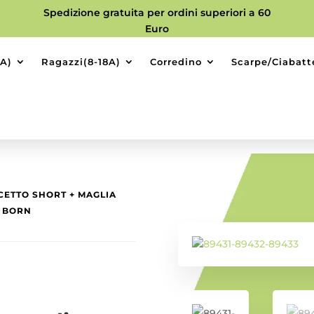
Spedizione gratuita per ordini superiori a 60
Euro
9A)
Ragazzi(8-18A)
Corredino
Scarpe/Ciabatt
CETTO SHORT + MAGLIA
W BORN