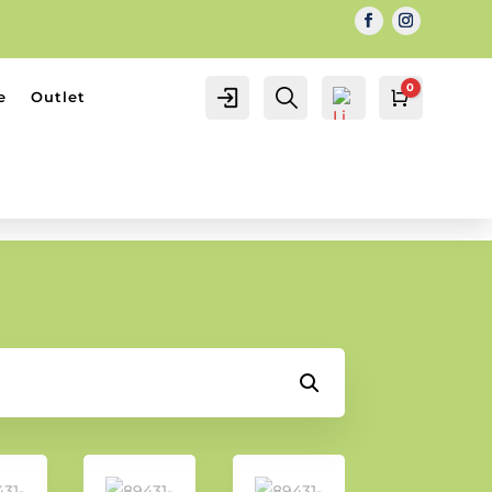
0
IL MIO
Cerca...
e
Outlet
Carrello
0.00
€
ACCOUNT
ACCOUNT