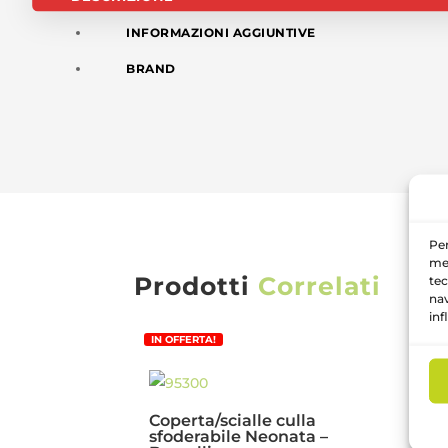
INFORMAZIONI AGGIUNTIVE
BRAND
Per
mem
Prodotti
Correlati
tec
nav
inf
IN OFFERTA!
IN 
Coperta/scialle culla
Ac
sfoderabile Neonata –
Ne