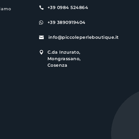
+39 0984 524864

siamo
+39 3890919404

info@piccoleperleboutique.it

C.da Inzurato,

Mongrassano,
Cosenza