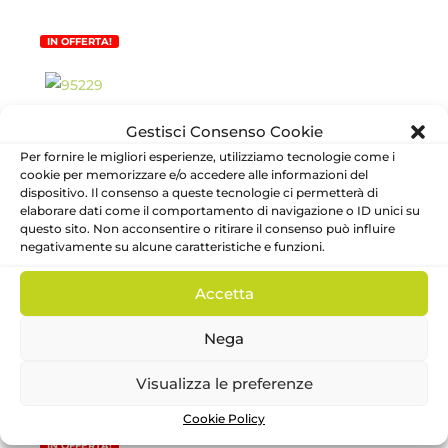
prezzo
prezzo
originale
attuale
IN OFFERTA!
era:
è:
76.60€.
38.30€.
110711PE24 – Corredino – Barcellino
Gestisci Consenso Cookie
Barcellino
Per fornire le migliori esperienze, utilizziamo tecnologie come i
Il
Il
19.00
€
9.50
€
cookie per memorizzare e/o accedere alle informazioni del
dispositivo. Il consenso a queste tecnologie ci permetterà di
prezzo
prezzo
elaborare dati come il comportamento di navigazione o ID unici su
originale
attuale
questo sito. Non acconsentire o ritirare il consenso può influire
IN OFFERTA!
era:
è:
negativamente su alcune caratteristiche e funzioni.
19.00€.
9.50€.
Accetta
Tutina 2 pezzi con piedini nascita
Neonata – Barcellino
Nega
Barcellino
Il
Il
69.90
€
34.95
€
Visualizza le preferenze
prezzo
prezzo
Cookie Policy
originale
attuale
IN OFFERTA!