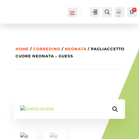
0
IL MIO
Cerca...
Ca
ACCOUNT
ACCOUNT
HOME
/
CORREDINO
/
NEONATA
/ PAGLIACCETTO
CUORE NEONATA – GUESS
List
a
dei
des
ider