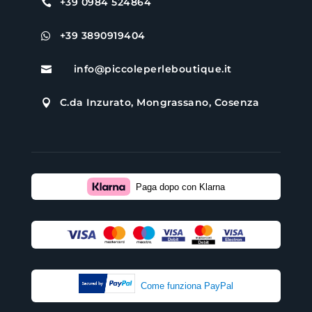
+39 0984 524864

+39 3890919404

info@piccoleperleboutique.it

C.da Inzurato, Mongrassano, Cosenza

Paga dopo con Klarna
Come funziona PayPal