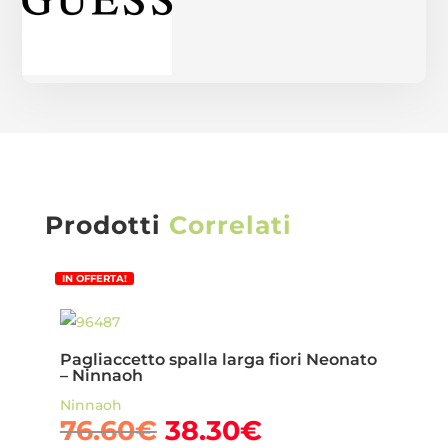
Prodotti
Correlati
IN OFFERTA!
Pagliaccetto spalla larga fiori Neonato
– Ninnaoh
Ninnaoh
Il
Il
76.60
€
38.30
€