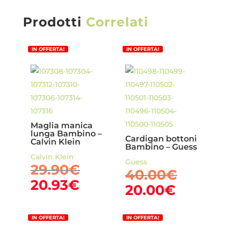
Prodotti
Correlati
IN OFFERTA!
IN OFFERTA!
Maglia manica
lunga Bambino –
Cardigan bottoni
Calvin Klein
Bambino – Guess
Calvin Klein
Guess
Il
29.90
€
Il
40.00
€
prezzo
Il
20.93
€
prezzo
Il
20.00
€
originale
prezzo
origina
prezzo
era:
attuale
era:
attuale
29.90€.
IN OFFERTA!
IN OFFERTA!
è:
40.00€