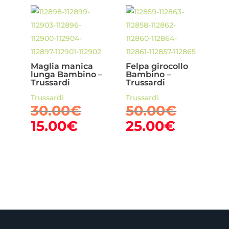
è:
20.93€.
20.00€
Maglia manica
Felpa girocollo
lunga Bambino –
Bambino –
Trussardi
Trussardi
Trussardi
Trussardi
Il
Il
30.00
€
50.00
€
prezzo
prezzo
Il
Il
15.00
€
25.00
€
originale
origina
prezzo
prezzo
era:
era:
attuale
attuale
30.00€.
50.00€
è:
è:
15.00€.
25.00€.