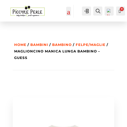
0
IL MIO
Cerca...
Car
ACCOUNT
ACCOUNT
HOME
/
BAMBINI
/
BAMBINO
/
FELPE/MAGLIE
/
MAGLIONCINO MANICA LUNGA BAMBINO –
GUESS
List
a
dei
des
ider