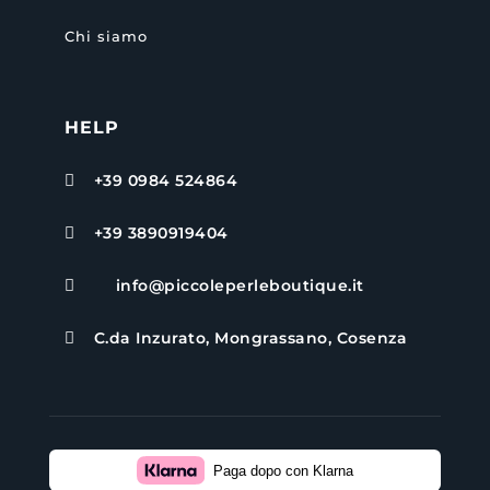
Chi siamo
HELP
+39 0984 524864

+39 3890919404

info@piccoleperleboutique.it

C.da Inzurato, Mongrassano, Cosenza

Paga dopo con Klarna