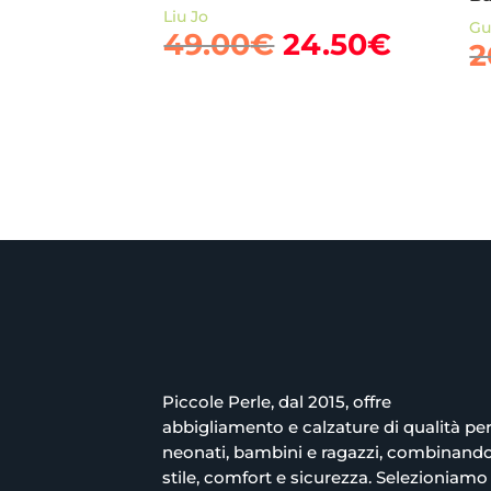
Liu Jo
Gu
Il
Il
49.00
€
24.50
€
2
prezzo
prezz
originale
attual
era:
è:
49.00€.
24.50€
Piccole Perle, dal 2015, offre
abbigliamento e calzature di qualità pe
neonati, bambini e ragazzi, combinand
stile, comfort e sicurezza. Selezioniamo 