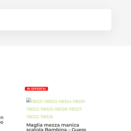
IN OFFERTA!
in
oo
Maglia mezza manica
scatola Bambina – Guess