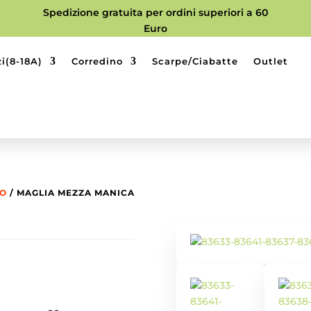
Spedizione gratuita per ordini superiori a 60
Euro
i(8-18A)
Corredino
Scarpe/Ciabatte
Outlet
LO
/ MAGLIA MEZZA MANICA