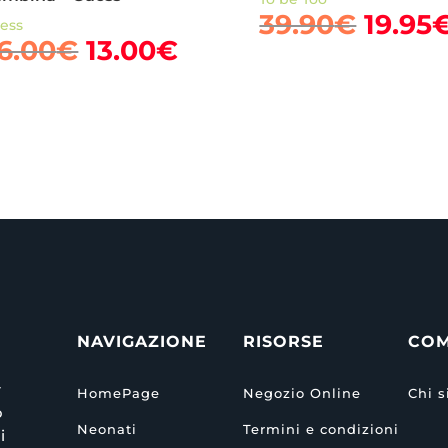
Il
39.90
€
19.95
ess
Il
Il
prezz
6.00
€
13.00
€
o
prezzo
prezzo
origin
e
originale
attuale
era:
era:
è:
39.90
.
26.00€.
13.00€.
NAVIGAZIONE
RISORSE
CO
r
HomePage
Negozio Online
Chi 
o
Neonati
Termini e condizioni
i