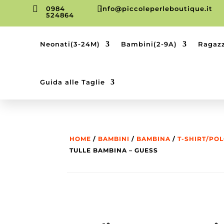


0984
info@piccoleperleboutique.it
524864
Neonati(3-24M)
Bambini(2-9A)
Ragazz
Guida alle Taglie
HOME
/
BAMBINI
/
BAMBINA
/
T-SHIRT/PO
TULLE BAMBINA – GUESS