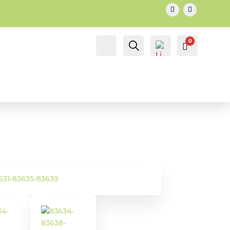
0
IL MIO
Cerca...
Carrello
0.00
€
ACCOUNT
ACCOUNT