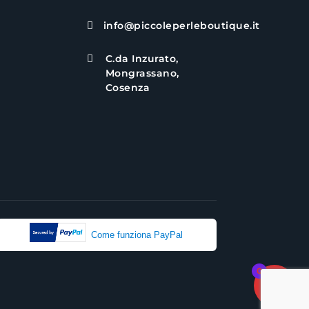
info@piccoleperleboutique.it

C.da Inzurato,

Mongrassano,
Cosenza
Come funziona PayPal
0