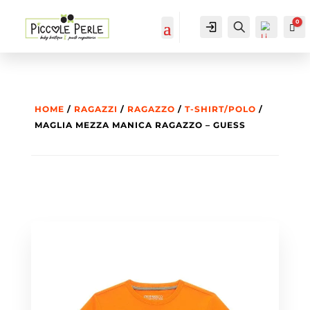
0
IL MIO
Cerca...
Car
ACCOUNT
ACCOUNT
HOME
/
RAGAZZI
/
RAGAZZO
/
T-SHIRT/POLO
/
MAGLIA MEZZA MANICA RAGAZZO – GUESS
List
a
dei
des
ider