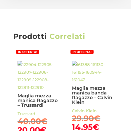
Prodotti
Correlati
IN OFFERTA!
IN OFFERTA!
Maglia mezza
manica banda
Maglia mezza
Ragazzo – Calvin
manica Ragazzo
Klein
– Trussardi
Calvin Klein
Trussardi
Il
29.90
€
Il
40.00
€
prezzo
Il
14.95
€
prezzo
Il
20.00
€