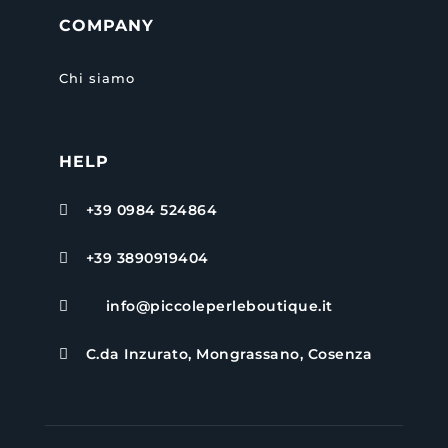
COMPANY
Chi siamo
HELP
+39 0984 524864

+39 3890919404

info@piccoleperleboutique.it

C.da Inzurato, Mongrassano, Cosenza
