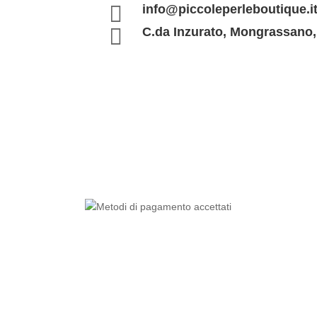

info@piccoleperleboutique.i

C.da Inzurato, Mongrassano