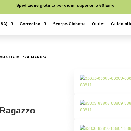
Spedizione gratuita per ordini superiori a 60 Euro
18A)
Corredino
Scarpe/Ciabatte
Outlet
Guida all
 MAGLIA MEZZA MANICA
 Ragazzo –