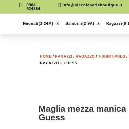


0984
info@piccoleperleboutique.it
524864
Neonati(3-24M)
Bambini(2-9A)
Ragazzi(8-
HOME
/
RAGAZZI
/
RAGAZZO
/
T-SHIRT/POLO
/
RAGAZZO – GUESS
Maglia mezza manica
Guess