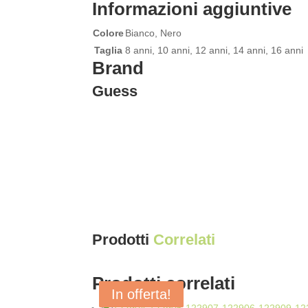
Informazioni aggiuntive
Colore
Bianco, Nero
Taglia
8 anni, 10 anni, 12 anni, 14 anni, 16 anni
Brand
Guess
Prodotti
Correlati
Prodotti correlati
In offerta!
In offerta!
In offerta!
In offerta!