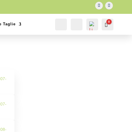
0
e Taglie
IL MIO
Cerca...
Carrello
0.00
€
ACCOUNT
ACCOUNT