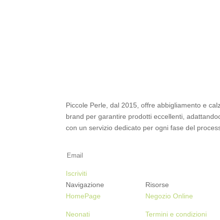
prezzo
prezzo
originale
attuale
era:
è:
39.90€.
19.95€.
Piccole Perle, dal 2015, offre abbigliamento e cal
brand per garantire prodotti eccellenti, adattandoci
con un servizio dedicato per ogni fase del process
Iscriviti alla Newsletter
Iscriviti
Navigazione
Risorse
HomePage
Negozio Online
Neonati
Termini e condizioni