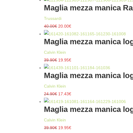
Maglia mezza manica Ra
Trussardi
Il
Il
40.00
€
20.00
€
prezzo
prezzo
Maglia mezza manica log
originale
attuale
era:
è:
Calvin Klein
40.00€.
20.00€.
Il
Il
39.90
€
19.95
€
prezzo
prezzo
Maglia mezza manica log
originale
attuale
era:
è:
Calvin Klein
39.90€.
19.95€.
Il
Il
24.90
€
17.43
€
prezzo
prezzo
Maglia mezza manica log
originale
attuale
era:
è:
Calvin Klein
24.90€.
17.43€.
Il
Il
39.90
€
19.95
€