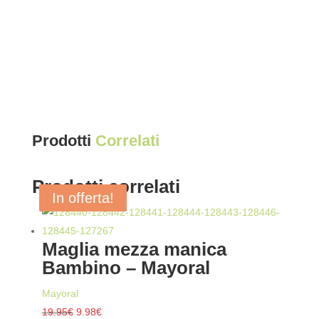
Prodotti
Correlati
Prodotti correlati
In offerta!
In offerta!
In offerta!
In offerta!
Maglia mezza manica
Bambino – Mayoral
Mayoral
Il
Il
19.95
€
9.98
€