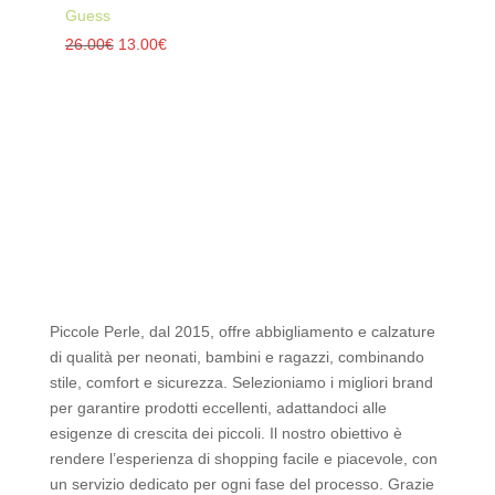
Guess
Il
Il
26.00
€
13.00
€
prezzo
prezzo
originale
attuale
era:
è:
26.00€.
13.00€.
Piccole Perle, dal 2015, offre abbigliamento e calzature
di qualità per neonati, bambini e ragazzi, combinando
stile, comfort e sicurezza. Selezioniamo i migliori brand
per garantire prodotti eccellenti, adattandoci alle
esigenze di crescita dei piccoli. Il nostro obiettivo è
rendere l’esperienza di shopping facile e piacevole, con
un servizio dedicato per ogni fase del processo. Grazie