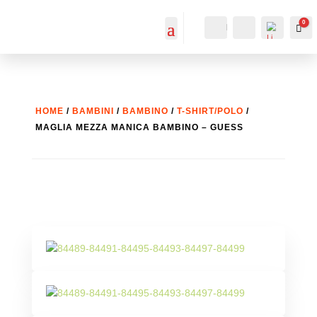
0
IL MIO
Cerca...
Car
ACCOUNT
ACCOUNT
HOME
/
BAMBINI
/
BAMBINO
/
T-SHIRT/POLO
/
MAGLIA MEZZA MANICA BAMBINO – GUESS
List
a
dei
desi
deri
-