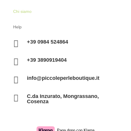
Chi siamo
Help

+39 0984 524864

+39 3890919404

info@piccoleperleboutique.it

C.da Inzurato, Mongrassano,
Cosenza
Paga dopo con Klarna