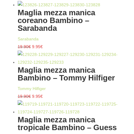
prezzo
prezzo
Maglia mezza manica
originale
attuale
coreano Bambino –
era:
è:
Sarabanda
19.95€.
9.98€.
Sarabanda
Il
Il
19.90
€
9.95
€
prezzo
prezzo
originale
attuale
Maglia mezza manica
era:
è:
Bambino – Tommy Hilfiger
19.90€.
9.95€.
Tommy Hilfiger
Il
Il
19.90
€
9.95
€
prezzo
prezzo
originale
attuale
Maglia mezza manica
era:
è:
tropicale Bambino – Guess
19.90€.
9.95€.