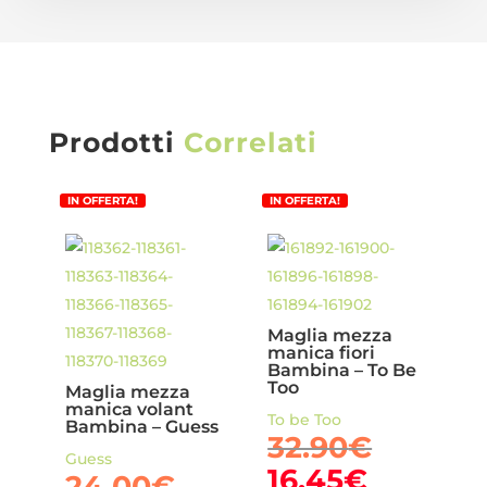
Prodotti
Correlati
IN OFFERTA!
IN OFFERTA!
Maglia mezza
manica fiori
Bambina – To Be
Too
Maglia mezza
manica volant
To be Too
Bambina – Guess
Il
32.90
€
Guess
prezzo
Il
16.45
€
Il
24.00
€