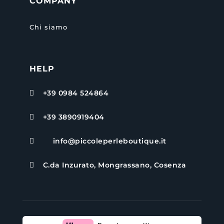
COMPANY
Chi siamo
HELP
+39 0984 524864

+39 3890919404

info@piccoleperleboutique.it

C.da Inzurato, Mongrassano, Cosenza
