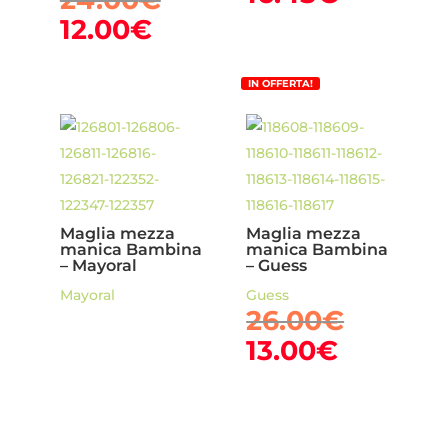
origina
prezzo
prezzo
Il
12.00
€
era:
attuale
originale
prezzo
32.90€.
è:
era:
attuale
IN OFFERTA!
16.45€.
24.00€.
è:
12.00€.
Maglia mezza
Maglia mezza
manica Bambina
manica Bambina
– Mayoral
– Guess
Mayoral
Guess
Il
26.00
€
prezzo
Il
13.00
€
origina
prezzo
era:
attuale
26.00€
è: