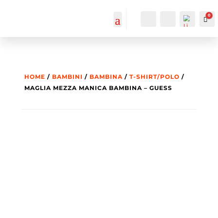
0
IL MIO
Cerca...
Car
ACCOUNT
ACCOUNT
HOME
/
BAMBINI
/
BAMBINA
/
T-SHIRT/POLO
/
MAGLIA MEZZA MANICA BAMBINA – GUESS
List
a
dei
des
ider