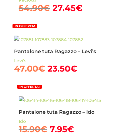
Il
Il
54.90
€
27.45
€
prezzo
prezzo
originale
attuale
IN OFFERTA!
era:
è:
54.90€.
27.45€.
Pantalone tuta Ragazzo – Levi’s
Levi's
Il
Il
47.00
€
23.50
€
prezzo
prezzo
originale
attuale
IN OFFERTA!
era:
è:
47.00€.
23.50€.
Pantalone tuta Ragazzo – Ido
Ido
Il
Il
15.90
€
7.95
€
prezzo
prezzo