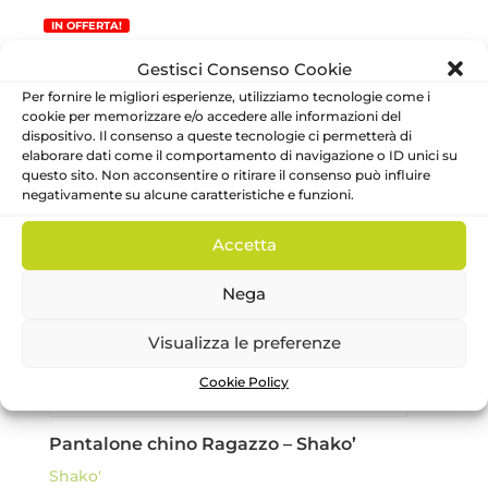
originale
attuale
IN OFFERTA!
era:
è:
15.90€.
7.95€.
Gestisci Consenso Cookie
Per fornire le migliori esperienze, utilizziamo tecnologie come i
cookie per memorizzare e/o accedere alle informazioni del
dispositivo. Il consenso a queste tecnologie ci permetterà di
elaborare dati come il comportamento di navigazione o ID unici su
questo sito. Non acconsentire o ritirare il consenso può influire
negativamente su alcune caratteristiche e funzioni.
Accetta
Nega
Visualizza le preferenze
Cookie Policy
Pantalone chino Ragazzo – Shako’
Shako'