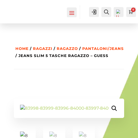
0
IL MIO
Cerca...
Ca
ACCOUNT
ACCOUNT
HOME
/
RAGAZZI
/
RAGAZZO
/
PANTALONI/JEANS
/ JEANS SLIM 5 TASCHE RAGAZZO – GUESS
List
a
dei
des
ider