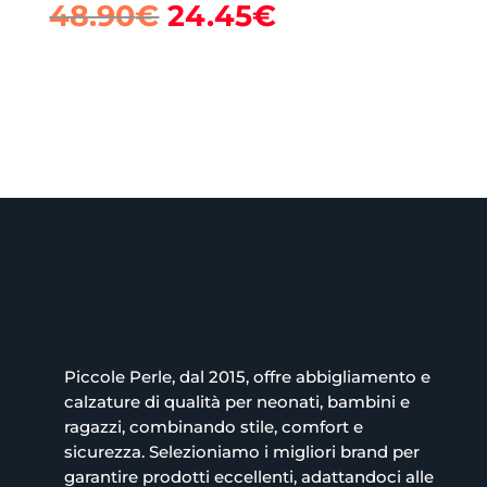
Il
Il
48.90
€
24.45
€
prezzo
prezzo
originale
attuale
era:
è:
48.90€.
24.45€.
Piccole Perle, dal 2015, offre abbigliamento e
calzature di qualità per neonati, bambini e
ragazzi, combinando stile, comfort e
sicurezza. Selezioniamo i migliori brand per
garantire prodotti eccellenti, adattandoci alle