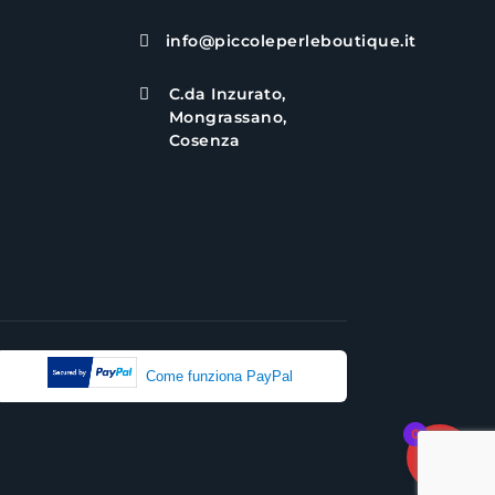
info@piccoleperleboutique.it

C.da Inzurato,

Mongrassano,
Cosenza
Come funziona PayPal
0