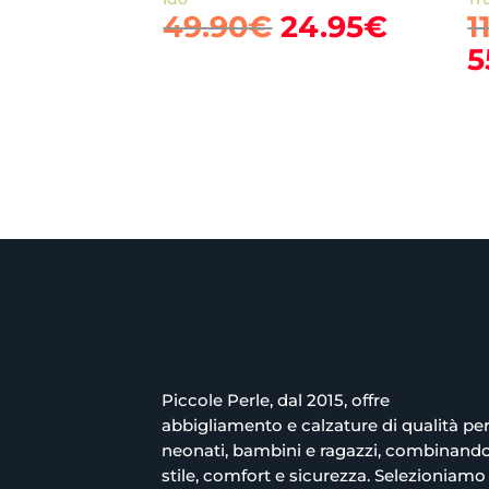
Il
Il
49.90
€
24.95
€
1
prezzo
prezz
5
originale
attual
era:
è:
49.90€.
24.95€
Piccole Perle, dal 2015, offre
abbigliamento e calzature di qualità pe
neonati, bambini e ragazzi, combinand
stile, comfort e sicurezza. Selezioniamo 