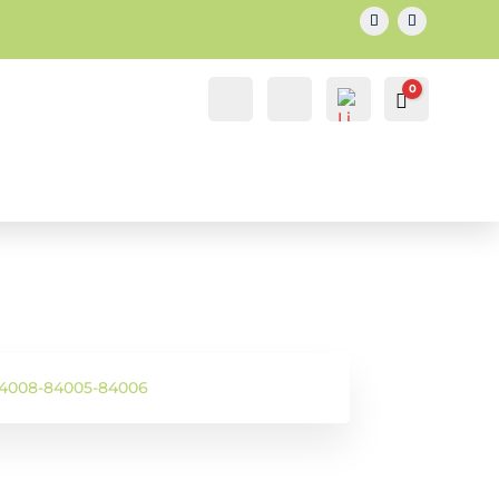
0
IL MIO
Cerca...
Carrello
0.00
€
ACCOUNT
ACCOUNT