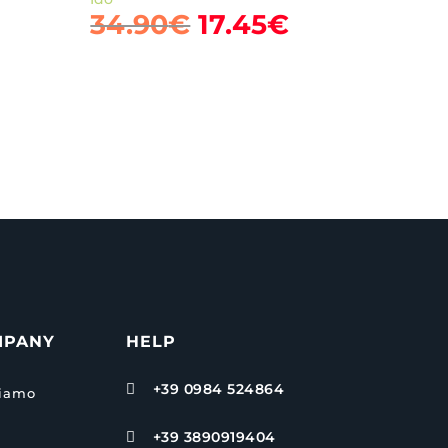
l
Il
Il
34.90
€
17.45
€
o
prezzo
prezzo
prezzo
ale
attuale
originale
attuale
:
era:
è:
.
7.95€.
34.90€.
17.45€.
MPANY
HELP
+39 0984 524864

siamo
+39 3890919404
