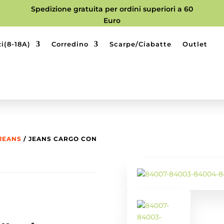
Spedizione gratuita per ordini superiori a 60
Euro
i(8-18A)
Corredino
Scarpe/Ciabatte
Outlet
JEANS
/ JEANS CARGO CON