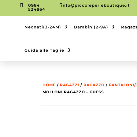


0984
info@piccoleperleboutique.it
524864
Neonati(3-24M)
Bambini(2-9A)
Ragazz
Guida alle Taglie
HOME
/
RAGAZZI
/
RAGAZZO
/
PANTALONI/
MOLLONI RAGAZZO – GUESS