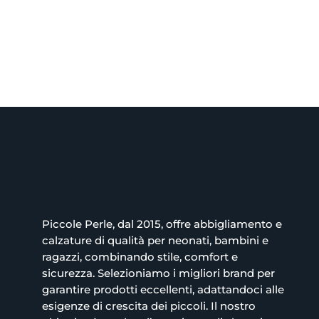
prezzo
prezzo
originale
attuale
era:
è:
26.00€.
13.00€.
Piccole Perle, dal 2015, offre abbigliamento e
calzature di qualità per neonati, bambini e
ragazzi, combinando stile, comfort e
sicurezza. Selezioniamo i migliori brand per
garantire prodotti eccellenti, adattandoci alle
esigenze di crescita dei piccoli. Il nostro