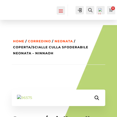
0
IL MIO
Cerca...
Ca
ACCOUNT
ACCOUNT
HOME
/
CORREDINO
/
NEONATA
/
COPERTA/SCIALLE CULLA SFODERABILE
NEONATA – NINNAOH
List
a
dei
des
ider