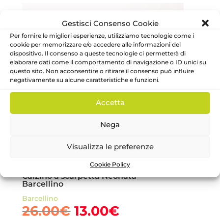
29.90€.
14.95€.
Gestisci Consenso Cookie
Per fornire le migliori esperienze, utilizziamo tecnologie come i
cookie per memorizzare e/o accedere alle informazioni del
dispositivo. Il consenso a queste tecnologie ci permetterà di
elaborare dati come il comportamento di navigazione o ID unici su
questo sito. Non acconsentire o ritirare il consenso può influire
negativamente su alcune caratteristiche e funzioni.
Accetta
Nega
Visualizza le preferenze
Cookie Policy
Calzino a scarpetta Neonata –
Barcellino
Barcellino
Il
Il
26.00
€
13.00
€