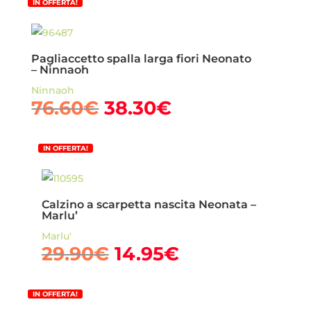
IN OFFERTA!
era:
è:
65.00€.
32.50€.
Pagliaccetto spalla larga fiori Neonato
– Ninnaoh
Ninnaoh
Il
Il
76.60
€
38.30
€
prezzo
prezzo
originale
attuale
IN OFFERTA!
era:
è:
76.60€.
38.30€.
Calzino a scarpetta nascita Neonata –
Marlu’
Marlu'
Il
Il
29.90
€
14.95
€
prezzo
prezzo
originale
attuale
IN OFFERTA!
era:
è: