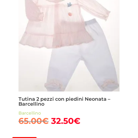
Tutina 2 pezzi con piedini Neonata –
Barcellino
Barcellino
Il
Il
65.00
€
32.50
€
prezzo
prezzo
originale
attuale