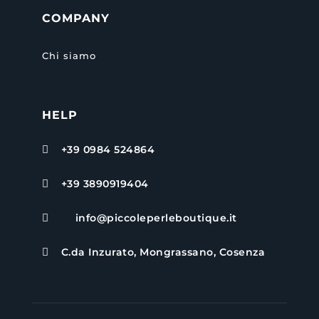
COMPANY
Chi siamo
HELP
+39 0984 524864

+39 3890919404

info@piccoleperleboutique.it

C.da Inzurato, Mongrassano, Cosenza
