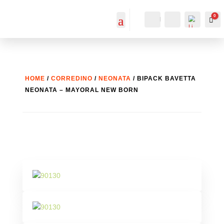
0
IL MIO
Cerca...
Car
ACCOUNT
ACCOUNT
HOME
/
CORREDINO
/
NEONATA
/ BIPACK BAVETTA
NEONATA – MAYORAL NEW BORN
List
a
dei
desi
deri
-