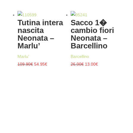
23.00€.
11.50€.
prezzo
prezzo
originale
attuale
era:
è:
Tutina intera
Sacco 1�
76.90€.
38.45€.
nascita
cambio fiori
Neonata –
Neonata –
Marlu’
Barcellino
Marlu'
Barcellino
Il
Il
Il
Il
109.90
€
54.95
€
26.00
€
13.00
€
prezzo
prezzo
prezzo
prezzo
originale
attuale
originale
attuale
era:
è:
era:
è:
109.90€.
54.95€.
26.00€.
13.00€.