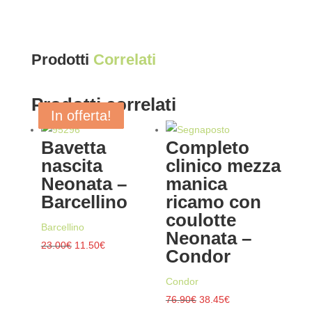
Prodotti
Correlati
Prodotti correlati
In offerta!
In offerta!
In offerta!
In offerta!
Bavetta
Completo
nascita
clinico mezza
Neonata –
manica
Barcellino
ricamo con
coulotte
Barcellino
Neonata –
Il
Il
23.00
€
11.50
€
Condor
prezzo
prezzo
originale
attuale
Condor
era:
è:
Il
Il
76.90
€
38.45
€