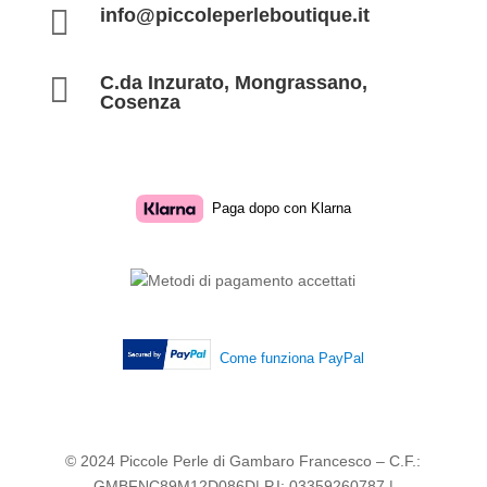

info@piccoleperleboutique.it

C.da Inzurato, Mongrassano,
Cosenza
Paga dopo con Klarna
Come funziona PayPal
© 2024 Piccole Perle di Gambaro Francesco – C.F.:
GMBFNC89M12D086D| P.I: 03359260787 |