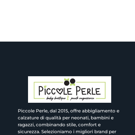
era:
era:
attuale
attuale
26.00€.
76.60€.
è:
è:
13.00€.
38.30€.
Piccole Perle, dal 2015, offre abbigliamento e
calzature di qualità per neonati, bambini e
ragazzi, combinando stile, comfort e
sicurezza. Selezioniamo i migliori brand per