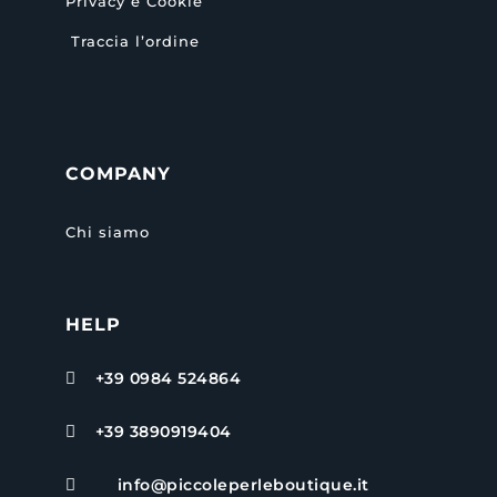
Privacy e Cookie
Traccia l’ordine
COMPANY
Chi siamo
HELP
+39 0984 524864

+39 3890919404

info@piccoleperleboutique.it
