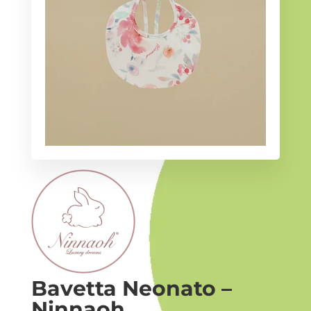
i -
Bavetta Neonato –
Ninnaoh