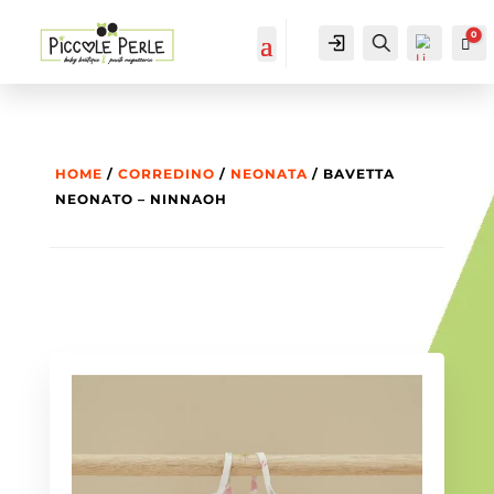
0
IL MIO
Cerca...
Car
ACCOUNT
ACCOUNT
HOME
/
CORREDINO
/
NEONATA
/ BAVETTA
NEONATO – NINNAOH
List
a
dei
des
ider