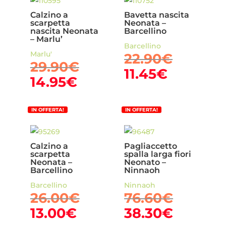
Calzino a
Bavetta nascita
scarpetta
Neonata –
nascita Neonata
Barcellino
– Marlu’
Barcellino
Marlu'
Il
22.90
€
Il
29.90
€
prezzo
Il
11.45
€
prezzo
Il
14.95
€
origina
prezzo
originale
prezzo
era:
attuale
era:
attuale
22.90€.
è:
IN OFFERTA!
IN OFFERTA!
29.90€.
è:
11.45€.
14.95€.
Calzino a
Pagliaccetto
scarpetta
spalla larga fiori
Neonata –
Neonato –
Barcellino
Ninnaoh
Barcellino
Ninnaoh
Il
Il
26.00
€
76.60
€
prezzo
prezzo
Il
Il
13.00
€
38.30
€
originale
origina
prezzo
prezzo