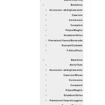
Bambino
Accessori abbigliamento
Camicie
Cerimonia
Completi
Felpe/Maglie
Giubbini/Gilet
Pantaloni/Jeans/Bermuda
Scarpe/Ciabatte
T-Shirt/Polo
Bambina
Abiti/Tute
Accessori abbigliamento
Camicie/Bluse
Cerimonia
Completi
Felpe/Maglie
Giubbini/Gilet
Pantaloni/Jeans/Leggins