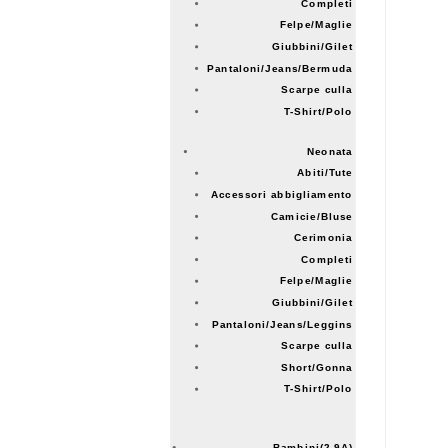
Completi
Felpe/Maglie
-
Giubbini/Gilet
Pantaloni/Jeans/Bermuda
Scarpe culla
T-Shirt/Polo
Neonata
Abiti/Tute
Accessori abbigliamento
Camicie/Bluse
Cerimonia
Completi
Felpe/Maglie
Giubbini/Gilet
Pantaloni/Jeans/Leggins
Scarpe culla
Short/Gonna
T-Shirt/Polo
Bambini(2-9A)