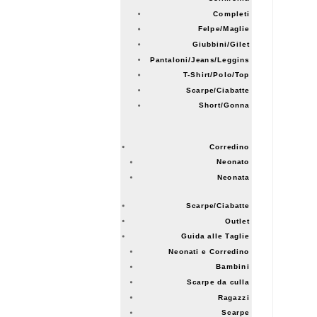
Completi
Felpe/Maglie
Giubbini/Gilet
Pantaloni/Jeans/Leggins
T-Shirt/Polo/Top
Scarpe/Ciabatte
Short/Gonna
Corredino
Neonato
Neonata
Scarpe/Ciabatte
Outlet
Guida alle Taglie
Neonati e Corredino
Bambini
Scarpe da culla
Ragazzi
Scarpe