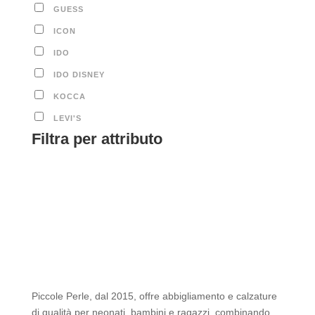
GUESS
ICON
IDO
IDO DISNEY
KOCCA
LEVI'S
Filtra per attributo
Piccole Perle, dal 2015, offre abbigliamento e calzature
di qualità per neonati, bambini e ragazzi, combinando