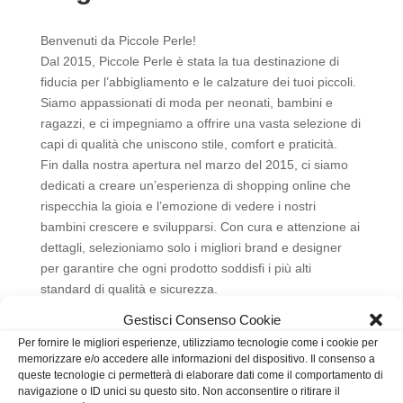
Benvenuti da Piccole Perle!
Dal 2015, Piccole Perle è stata la tua destinazione di
fiducia per l’abbigliamento e le calzature dei tuoi piccoli.
Siamo appassionati di moda per neonati, bambini e
ragazzi, e ci impegniamo a offrire una vasta selezione di
capi di qualità che uniscono stile, comfort e praticità.
Fin dalla nostra apertura nel marzo del 2015, ci siamo
dedicati a creare un’esperienza di shopping online che
rispecchia la gioia e l’emozione di vedere i nostri
bambini crescere e svilupparsi. Con cura e attenzione ai
dettagli, selezioniamo solo i migliori brand e designer
per garantire che ogni prodotto soddisfi i più alti
standard di qualità e sicurezza.
Presso Piccole Perle, crediamo che ogni bambino meriti
Gestisci Consenso Cookie
di esprimere la propria individualità attraverso
Per fornire le migliori esperienze, utilizziamo tecnologie come i cookie per
l’abbigliamento. Siamo qui per fornire opzioni che si
memorizzare e/o accedere alle informazioni del dispositivo. Il consenso a
adattino al loro stile unico e che accompagnino ogni
queste tecnologie ci permetterà di elaborare dati come il comportamento di
navigazione o ID unici su questo sito. Non acconsentire o ritirare il
momento della loro crescita, dalla tenera età neonatale