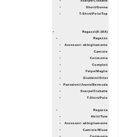
Scarpe/Ciabatte
Short/Gonna
T-Shirt/Polo/Top
Ragazzi(8-18A)
Ragazzo
Accessori abbigliamento
Camicie
Cerimonia
Completi
Felpe/Maglie
Giubbini/Gilet
Pantaloni/Jeans/Bermuda
Scarpe/Ciabatte
T-Shirt/Polo
Ragazza
Abiti/Tute
Accessori abbigliamento
Camicie/Bluse
Cerimonia