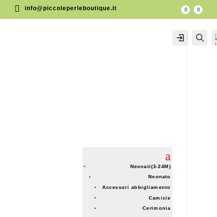

info@piccoleperleboutique.it
IL MIO
Cer
ACCOUNT
ACCOUNT
Neonati(3-24M)
Neonato
Accessori abbigliamento
Camicie
Cerimonia