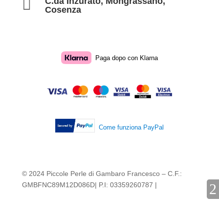

C.da Inzurato, Mongrassano,
Cosenza
Paga dopo con Klarna
Come funziona PayPal
© 2024 Piccole Perle di Gambaro Francesco – C.F.:
GMBFNC89M12D086D| P.I: 03359260787 |