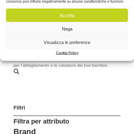
consenso può influire negativamente su alcune caratteristiche e funzioni.
alla fase esplorativa dell’infanzia e oltre.
La nostra missione è quella di rendere il tuo shopping il
Accetta
più facile e piacevole possibile. Il nostro team è qui per
assisterti in ogni fase del processo, dalla scelta dei
Nega
prodotti alla consegna a casa tua. Siamo grati per la tua
fiducia in noi e non vediamo l’ora di accompagnarti in
Visualizza le preferenze
questo viaggio mentre i tuoi piccoli crescono e si
avventurano nel mondo.
Cookie Policy
Grazie per aver scelto Piccole Perle come destinazione
per l’abbigliamento e le calzature dei tuoi bambini.
Filtri
Filtra per attributo
Brand